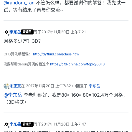
@random_ran
不管怎么样，都要谢谢你的解答！我先试一
试，等有结果了再与你交流~
李东岳
写于
2017年11月20日 上午7:21
管理员
最后由 编辑
离线
网格多少万？3D？
CFD算法编程课：
http://dyfluid.com/class.html
需要帮助debug算例的看这个
https://cfd-china.com/topic/8018
余正东
在
2017年11月20日 上午7:32
中回复了
李东岳
最后由 编辑
离线
@李东岳
李老师你好，我是80* 160* 80=102.4万个网格，
（3D格式）
李东岳
写于
2017年11月20日 上午7:47
管理员
最后由 编辑
离线