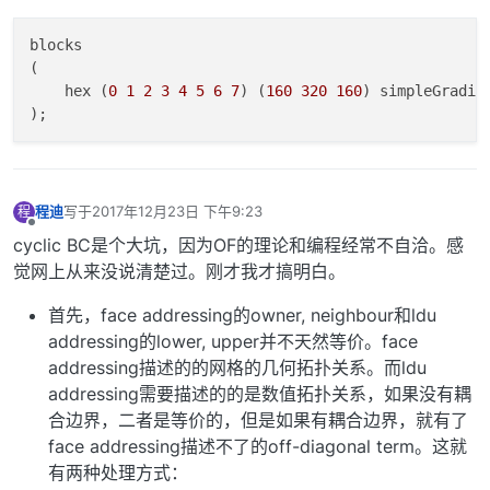
blocks

(

    hex (
0
1
2
3
4
5
6
7
) (
160
320
160
) simpleGradin
程迪
写于
2017年12月23日 下午9:23
程
最后由 编辑
离线
cyclic BC是个大坑，因为OF的理论和编程经常不自洽。感
觉网上从来没说清楚过。刚才我才搞明白。
首先，face addressing的owner, neighbour和ldu
addressing的lower, upper并不天然等价。face
addressing描述的的网格的几何拓扑关系。而ldu
addressing需要描述的的是数值拓扑关系，如果没有耦
合边界，二者是等价的，但是如果有耦合边界，就有了
face addressing描述不了的off-diagonal term。这就
有两种处理方式：