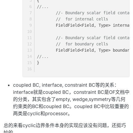
{
//...
//- Boundary scalar field contai
//  for internal cells
        FieldField<Field, Type> internal
//- Boundary scalar field contai
//  for boundary cells
        FieldField<Field, Type> boundary
//...
}
coupled BC, interface, constraint BC等的关系：
interface就是coupled BC，constraint BC是OF文档中
的分类，其实包含了empty, wedge,symmetry等几何
约束类的BC和coupled BC。coupled BC中比较重要的
两类是cyclic和processor。
总的来看cyclic边界条件本身的实现应该没有问题，还挺巧
妙的。