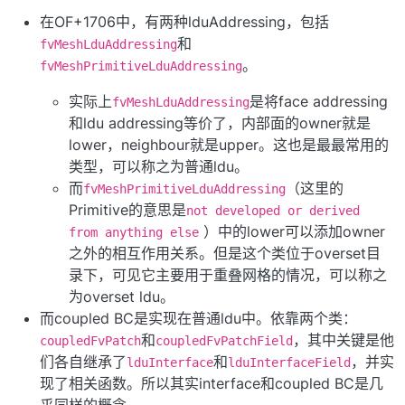
在OF+1706中，有两种lduAddressing，包括
和
fvMeshLduAddressing
。
fvMeshPrimitiveLduAddressing
实际上
是将face addressing
fvMeshLduAddressing
和ldu addressing等价了，内部面的owner就是
lower，neighbour就是upper。这也是最最常用的
类型，可以称之为普通ldu。
而
（这里的
fvMeshPrimitiveLduAddressing
Primitive的意思是
not developed or derived
）中的lower可以添加owner
from anything else
之外的相互作用关系。但是这个类位于overset目
录下，可见它主要用于重叠网格的情况，可以称之
为overset ldu。
而coupled BC是实现在普通ldu中。依靠两个类：
和
，其中关键是他
coupledFvPatch
coupledFvPatchField
们各自继承了
和
，并实
lduInterface
lduInterfaceField
现了相关函数。所以其实interface和coupled BC是几
乎同样的概念。