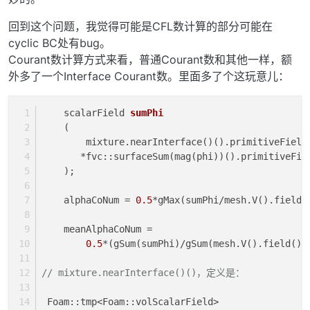
回到这个问题，我觉得可能是CFL数计算的部分可能在
cyclic BC处有bug。
Courant数计算方式来看，普通Courant数和其他一样，额
外多了一个Interface Courant数。里面多了个这玩意儿：
    scalarField 
sumPhi
(
        mixture.nearInterface()().primitiveField
       *fvc::surfaceSum(mag(phi))().primitiveFie
    )
;
    alphaCoNum = 
0.5
*gMax(sumPhi/mesh.V().field(
    meanAlphaCoNum =
0.5
*(gSum(sumPhi)/gSum(mesh.V().field())
// mixture.nearInterface()()，定义是：
 Foam::tmp<Foam::volScalarField>