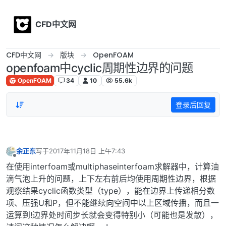
Skip to content
CFD中文网
CFD中文网
版块
OpenFOAM
openfoam中cyclic周期性边界的问题
OpenFOAM
34
10
55.6k
登录后回复
余正东
写于
2017年11月18日 上午7:43
最后由 编辑
离线
在使用interfoam或multiphaseinterfoam求解器中，计算油
滴气泡上升的问题，上下左右前后均使用周期性边界，根据
观察结果cyclic函数类型（type），能在边界上传递相分数
项、压强U和P，但不能继续向空间中以上区域传播，而且一
运算到!边界处时间步长就会变得特别小（可能也是发散），