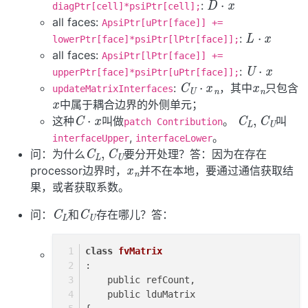
:
diagPtr[cell]*psiPtr[cell];
all faces:
L
⋅
x
ApsiPtr[uPtr[face]] +=
:
lowerPtr[face]*psiPtr[lPtr[face]];
all faces:
U
⋅
x
ApsiPtr[lPtr[face]] +=
x
n
:
C
U
⋅
x
n
upperPtr[face]*psiPtr[uPtr[face]];
x
:
，其中
只包含
updateMatrixInterfaces
中属于耦合边界的外侧单元；
C
⋅
x
C
U
L
,
C
这种
叫做
。
叫
patch Contribution
,
。
C
U
L
,
C
interfaceUpper
interfaceLower
x
n
问：为什么
要分开处理？答：因为在存在
processor边界时，
并不在本地，要通过通信获取结
果，或者获取系数。
C
L
C
U
问：
和
存在哪儿？答：
class
fvMatrix
:
    public refCount,
    public lduMatrix