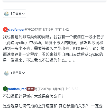
1 条回复
xiaofenger
写于
2017年11月19日 下午11:42
X
最后由 编辑
离线
我也曾遇到非常类似的问题，我就有一个液滴在一段小管子
（两边cyclic）中移动，速度不够大的时候，就发现液滴移
动到一头出不去，需要等很久才能出去，明显是有问题；然
而速度达到一定程度，看起来就能自由出去然后从cyclic的
另一端进来，不过我也不知道为什么。。。
1 条回复
random_ran
写于
2017年11月20日 上午3:32
R
大神
最后由 编辑
离线
不知道把计算域扩大效果会怎么样？
是要观察油滴气泡的上升速度和 其它参量的关系？ 一定要