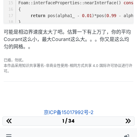
Foam::interfaceProperties::nearInterface() 
const
{
return
 pos(alpha1_ - 
0.01
)*pos(
0.99
 - alpha
}
可能是相边界速度太大了吧。估算一下有上万了，你的平均
Courant这么小，最大Courant这么大。。。你又是这么均
匀的网格。。
已婚，勿扰。
本作品采用知识共享署名-非商业性使用-相同方式共享 4.0 国际许可协议进行许
可。
京ICP备15017992号-2
1 / 34