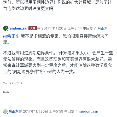
泡群，所以得用周期性边界！你说的扩大计算域，是为了让
气泡到达边界时速度更大吗
random_ran
在
2017年11月20日 上午3:44
中回复了
余正东
R
大神
最后由 编辑
离线
@余正东
我不是多相流的专家，恐怕很难直接帮你解决问
题。
不过我有用过周期边界条件。 计算域如果太小，会产生一些
无法解释的现象。而且这些现象和真实世界有很大差异。通
常来说计算域要大到一定程度之后，才能消除这种数学概念
上的“周期边界条件”所带来的人为干扰。
Yours in CFD,
Ran
余正东
在
2017年11月20日 上午5:59
中回复了
random_ran
最后由 编辑
离线