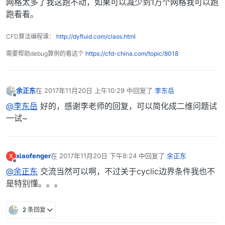
网格太多了我这跑不动，如果可以减少到1万个网格我可以跑
跑看看。
CFD算法编程课：
http://dyfluid.com/class.html
需要帮助debug算例的看这个
https://cfd-china.com/topic/8018
余正东
在
2017年11月20日 上午10:29
中回复了
李东岳
最后由 编辑
离线
@李东岳
好的，感谢李老师的回复，可以简化成二维问题试
一试~
xiaofenger
在
2017年11月20日 下午8:24
中回复了
余正东
X
最后由 编辑
离线
@余正东
交流当然可以啊，不过关于cyclic边界条件我也不
是特别懂。。。
2 条回复