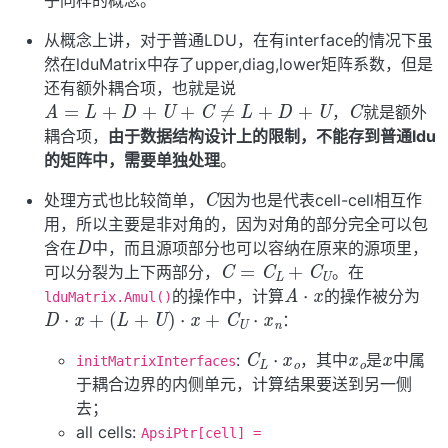
从概念上讲，对于普通LDU，在有interface的情况下虽
然在lduMatrix中存了upper,diag,lower矩阵系数，但是
还有额外耦合项，也就是说
C
A
=
L
+
D
+
U
+
C
≠
L
+
D
+
U
，
就是额外
耦合项，
由于数据结构设计上的限制，不能存到普通ldu
的矩阵中，需要单独处理
。
C
处理方式也比较简单，
因为也是代表cell-cell相互作
用，所以主要是非对角的，因为对角的部分完全可以包
D
含在
中，而且源项部分也可以容纳在原来的源项里，
C
=
C
L
+
C
U
可以分裂为上下两部分，
。在
A
⋅
x
的操作中，计算
的操作被分为
lduMatrix.Amul()
D
⋅
x
+
(
L
+
U
)
⋅
x
+
C
U
⋅
x
n
：
x
o
x
C
L
⋅
x
o
:
，其中
是
中属
initMatrixInterfaces
于耦合边界的内侧单元，计算结果要送到另一侧
去；
all cells:
D
⋅
x
ApsiPtr[cell] =