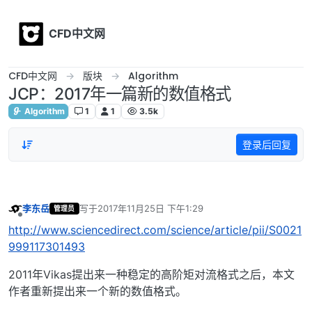
Skip to content
CFD中文网
CFD中文网
版块
Algorithm
JCP：2017年一篇新的数值格式
Algorithm
1
1
3.5k
登录后回复
李东岳
写于
2017年11月25日 下午1:29
管理员
最后由 编辑
离线
http://www.sciencedirect.com/science/article/pii/S0021
999117301493
2011年Vikas提出来一种稳定的高阶矩对流格式之后，本文
作者重新提出来一个新的数值格式。