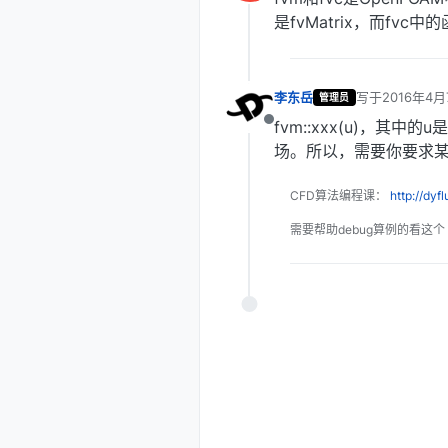
离线
是fvMatrix，而fv
李东岳
写于
2016年4月
管理员
最后由 编辑
fvm::xxx(u)，其中
离线
场。所以，需要你要求某
CFD算法编程课：
http://dyf
需要帮助debug算例的看这个