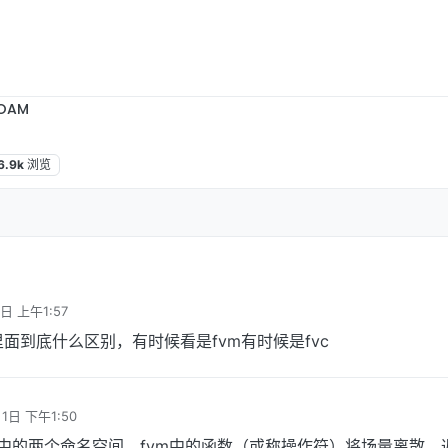
OAM
6.9k
浏览
日 上午1:57
oam里面到底什么区别，有时候看是fvm有时候是fvc
1日 下午1:50
FOAM中的两个命名空间，fvm中的函数（或称操作符）将场量离散，