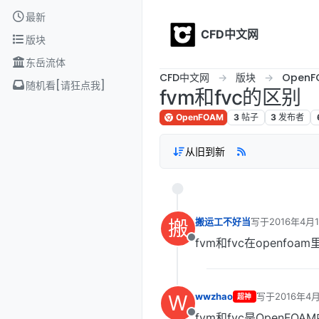
Skip to content
最新
CFD中文网
版块
东岳流体
CFD中文网
版块
OpenF
随机看[请狂点我]
fvm和fvc的区别
OpenFOAM
3
帖子
3
发布者
从旧到新
搬
搬运工不好当
写于
2016年4月1
最后由 编辑
fvm和fvc在openf
离线
W
wwzhao
写于
2016年4月
超神
最后由 编辑
fvm和fvc是Open