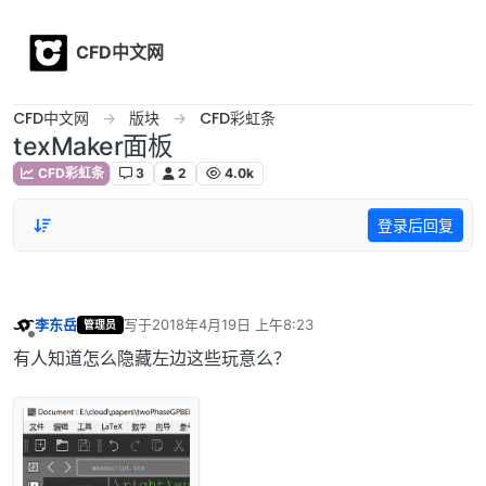
Skip to content
CFD中文网
CFD中文网
版块
CFD彩虹条
texMaker面板
CFD彩虹条
3
2
4.0k
登录后回复
李东岳
写于
2018年4月19日 上午8:23
管理员
最后由 编辑
离线
有人知道怎么隐藏左边这些玩意么？