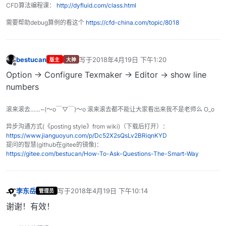
CFD算法编程课：
http://dyfluid.com/class.html
需要帮助debug算例的看这个
https://cfd-china.com/topic/8018
bestucan
写于
2018年4月19日 下午1:20
版主
大神
最后由 编辑
离线
Option -> Configure Texmaker -> Editor -> show line
numbers
滚来滚去……~(～o￣▽￣)～o 滚来滚去都不能让大家看出来我不是老师么 O_o
异步沟通方式(《posting style》from wiki)（下载后打开）：
https://www.jianguoyun.com/p/Dc52X2sQsLv2BRiqnKYD
提问的智慧(github在gitee的镜像)：
https://gitee.com/bestucan/How-To-Ask-Questions-The-Smart-Way
李东岳
写于
2018年4月19日 下午10:14
管理员
最后由 编辑
离线
谢谢！有效！