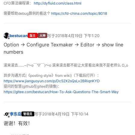
CFD算法编程课：
http://dyfluid.com/class.html
需要帮助debug算例的看这个
https://cfd-china.com/topic/8018
bestucan
写于
2018年4月19日 下午1:20
版主
大神
最后由 编辑
离线
Option -> Configure Texmaker -> Editor -> show line
numbers
滚来滚去……~(～o￣▽￣)～o 滚来滚去都不能让大家看出来我不是老师么 O_o
异步沟通方式(《posting style》from wiki)（下载后打开）：
https://www.jianguoyun.com/p/Dc52X2sQsLv2BRiqnKYD
提问的智慧(github在gitee的镜像)：
https://gitee.com/bestucan/How-To-Ask-Questions-The-Smart-Way
李东岳
写于
2018年4月19日 下午10:14
管理员
最后由 编辑
离线
谢谢！有效！