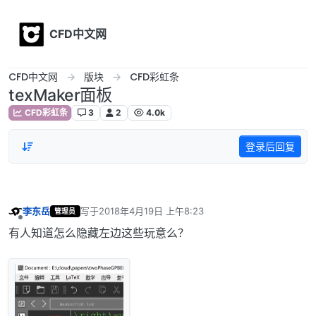
Skip to content
CFD中文网
CFD中文网
版块
CFD彩虹条
texMaker面板
CFD彩虹条
3
2
4.0k
登录后回复
李东岳
写于
2018年4月19日 上午8:23
管理员
最后由 编辑
离线
有人知道怎么隐藏左边这些玩意么？