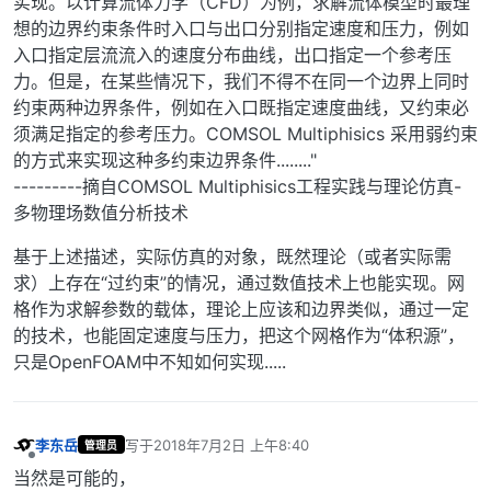
实现。以计算流体力学（CFD）为例，求解流体模型时最理
想的边界约束条件时入口与出口分别指定速度和压力，例如
入口指定层流流入的速度分布曲线，出口指定一个参考压
力。但是，在某些情况下，我们不得不在同一个边界上同时
约束两种边界条件，例如在入口既指定速度曲线，又约束必
须满足指定的参考压力。COMSOL Multiphisics 采用弱约束
的方式来实现这种多约束边界条件........"
---------摘自COMSOL Multiphisics工程实践与理论仿真-
多物理场数值分析技术
基于上述描述，实际仿真的对象，既然理论（或者实际需
求）上存在“过约束”的情况，通过数值技术上也能实现。网
格作为求解参数的载体，理论上应该和边界类似，通过一定
的技术，也能固定速度与压力，把这个网格作为“体积源”，
只是OpenFOAM中不知如何实现.....
李东岳
写于
2018年7月2日 上午8:40
管理员
最后由 编辑
离线
当然是可能的，