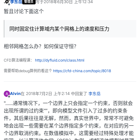
李东岳
写于
2018年6月30日 上午12:34
管理员
最后由 编辑
离线
暂且讨论下面这个
同时固定住计算域内某个网格上的速度和压力
相邻网格怎么办？如何保证守恒？
CFD算法编程课：
http://dyfluid.com/class.html
需要帮助debug算例的看这个
https://cfd-china.com/topic/8018
Alvin
在
2018年7月2日 上午2:14
中回复了
李东岳
A
最后由 编辑
离线
"......通常情况下，一个边界上只会指定一个约束，否则就会
出现所谓的过约束“”，即向模型文件引入了过多的约束条
件，其后果往往是无解，然而，真实世界中，常常不可避免
地会出现一些需要在某个边界指定多个约束，在对应的另一
个边界取消约束。在数值模拟中，这需要经过特殊处理才能