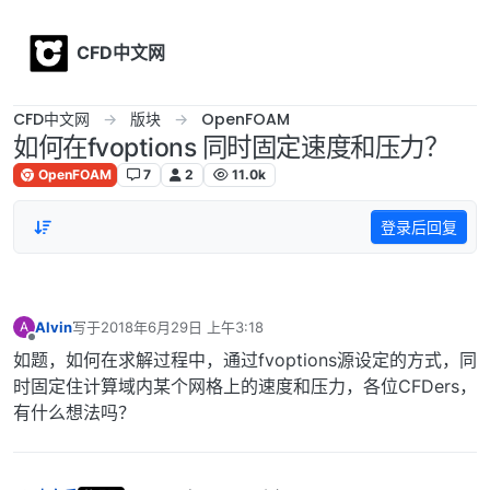
Skip to content
CFD中文网
CFD中文网
版块
OpenFOAM
如何在fvoptions 同时固定速度和压力？
OpenFOAM
7
2
11.0k
登录后回复
Alvin
写于
2018年6月29日 上午3:18
A
最后由 编辑
离线
如题，如何在求解过程中，通过fvoptions源设定的方式，同
时固定住计算域内某个网格上的速度和压力，各位CFDers，
有什么想法吗？