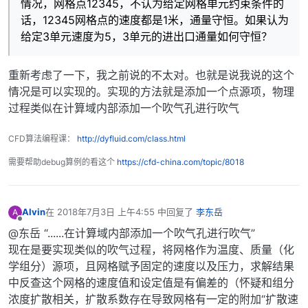
情况，网格点12345，不认为给定网格单元约束条件的
话，12345网格点的速度都是1米，通量守恒。如果认为
给定3单元速度为5，3单元的进出口通量如何守恒？
重新考虑了一下，我之前说的不太对。也就是说我说的这个
情况是可以实现的。实现的方法就是添加一个点源项，物理
过程类似在计算域内部添加一个吹气孔进行吹气
CFD算法编程课：
http://dyfluid.com/class.html
需要帮助debug算例的看这个
https://cfd-china.com/topic/8018
Alvin
在
2018年7月3日 上午4:55
中回复了
李东岳
A
最后由 编辑
离线
@东岳 “......在计算域内部添加一个吹气孔进行吹气”
现在是要实现类似的吹气过程，将网格作为温度、质量（化
学组分）源项，且网格赋予固定的速度以及压力，求解结果
中反查这个网格的速度值和设定值是有偏差的（怀疑和组分
浓度扩散相关，扩散系数存在导致网格有一定的附加“扩散速