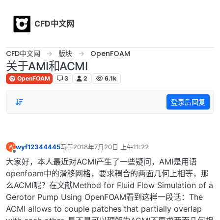
Skip to content
CFD中文网
CFD中文网
版块
OpenFOAM
关于AMI和ACMI
OpenFOAM
3
2
6.1k
登录后回复
wyf12344445
写于
2018年7月20日 上午11:22
W
最后由 编辑
离线
大家好，本人最近对ACMI产生了一些疑问，AMI是用语
openfoam中的滑移网格，要求耦合的两面几何上相等，那
么ACMI呢？在文献Method for Fluid Flow Simulation of a
Gerotor Pump Using OpenFOAM看到这样一段话：The
ACMI allows to couple patches that partially overlap