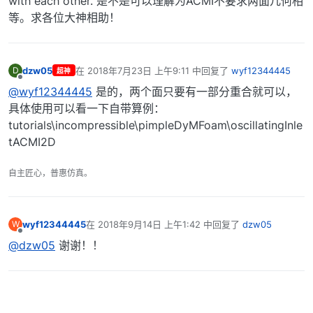
with each other. 是不是可以理解为ACMI不要求两面几何相
等。求各位大神相助！
dzw05
在
2018年7月23日 上午9:11
中回复了
wyf12344445
D
超神
最后由 编辑
离线
@wyf12344445
是的，两个面只要有一部分重合就可以，
具体使用可以看一下自带算例：
tutorials\incompressible\pimpleDyMFoam\oscillatingInle
tACMI2D
自主匠心，普惠仿真。
wyf12344445
在
2018年9月14日 上午1:42
中回复了
dzw05
W
最后由 编辑
离线
@dzw05
谢谢！！