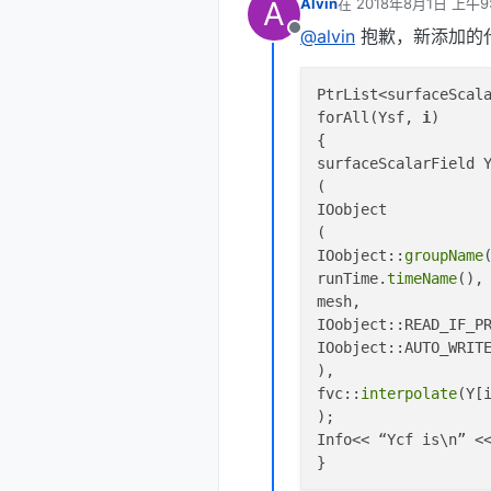
A
Alvin
在
2018年8月1日 上午9:
最后由 李东岳 编辑
20
Info<< 
"Creating fi
@alvin
抱歉，新添加的
离线
volScalarField 
rho
(

IOobject
PtrList<surfaceScala
    (

forAll(Ysf, 
i
)

"rho"
,

{

        runTime.
tim
surfaceScalarField Y
        mesh,

(

        IOobject::NO
IOobject

        IOobject::AU
(

    ),

IOobject::
groupName
    thermo.
rho
()

runTime.
timeName
(),

);

mesh,

IOobject::READ_IF_PR
volScalarField& p =
IOobject::AUTO_WRITE
const
 volScalarFiel
),

const
 volScalarFiel
fvc::
interpolate
(Y[i
);

Info<< 
"\nReading f
Info<< “Ycf is\n” <<
volVectorField 
U
(
