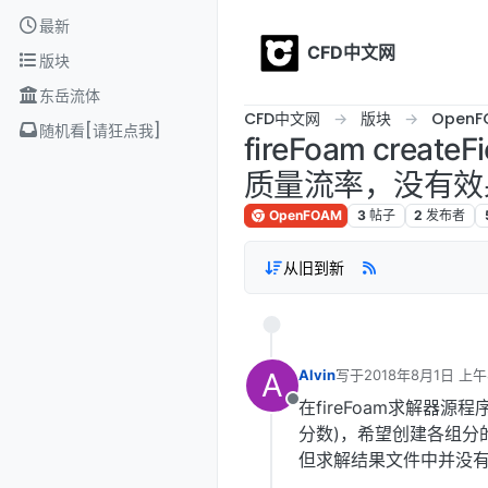
Skip to content
最新
CFD中文网
版块
东岳流体
CFD中文网
版块
OpenF
随机看[请狂点我]
fireFoam cr
质量流率，没有效果..
OpenFOAM
3
帖子
2
发布者
从旧到新
A
Alvin
写于
2018年8月1日 上午
最后由 李东岳 编辑
20
在fireFoam求解器源程
离线
分数)，希望创建各组分
但求解结果文件中并没