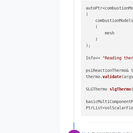
autoPtr<combustionM
(

    combustionModel
    (

        mesh

    )

);

Info<< 
"Reading the
psiReactionThermo& 
thermo.
validate
(arg
SLGThermo 
slgThermo
basicMultiComponent
PtrList<volScalarFi
const
 word 
inertSpe