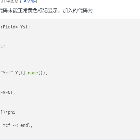
01
中回复了
Alvin
18年8月11日 上午5:34
eld rho\n"
 << endl;

代码未能正常黄色标记显示，加入的代码为
rField> Ysf;

eName
(),

cf

_READ,

TO_WRITE

(“Ycf”,Y[i].
name
()),

ESENT,

 thermo.
p


d& T = thermo.
T
d& psi = thermo.
psi
();

])*phi

ield U\n"
 << endl;

 Ycf << endl;
