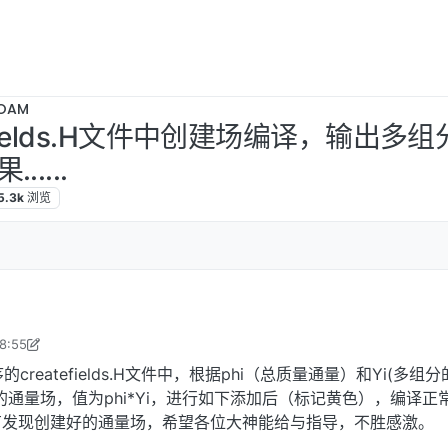
OAM
eateFields.H文件中创建场编译，输
....
5.3k
浏览
8:55
18年8月11日 上午5:34
序的createfields.H文件中，根据phi（总质量通量）和Yi(多组
的通量场，值为phi*Yi，进行如下添加后（标记黄色），编译正
有发现创建好的通量场，希望各位大神能给与指导，不胜感激。