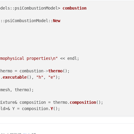
odels::psiCombustionModel> 
combustion
s::psiCombustionModel::
New
rmophysical properties\n"
 << endl;

thermo = combustion
->
thermo
();

s.
executable
(), 
"h"
, 
"e"
);

(mesh, thermo);

Mixture& composition = thermo.
composition
();

eld>& Y = composition.
Y
();

cie
(thermo.
lookup
(
"inertSpecie"
));
