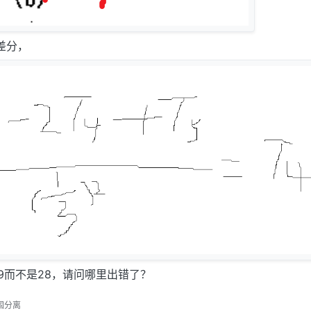
差分，
9而不是28，请问哪里出错了？
固分离