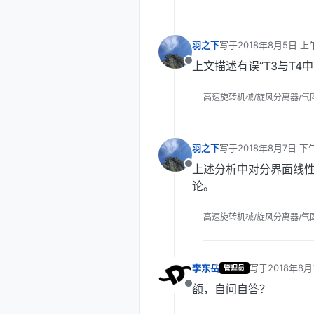
羽之下
写于
2018年8月5日 上午
最后由 编辑
上文描述有误“T3与T4
离线
高速旋转机械/旋风分离器/气
羽之下
写于
2018年8月7日 下午
最后由 编辑
上述分析中对分界面线
离线
论。
高速旋转机械/旋风分离器/气
李东岳
写于
2018年8月
管理员
最后由 编辑
额，自问自答？
离线