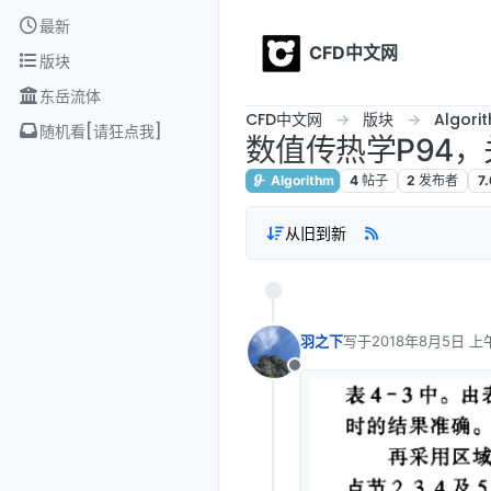
Skip to content
最新
CFD中文网
版块
东岳流体
CFD中文网
版块
Algori
随机看[请狂点我]
数值传热学P94
Algorithm
4
帖子
2
发布者
7
从旧到新
羽之下
写于
2018年8月5日 上午
最后由 编辑
离线