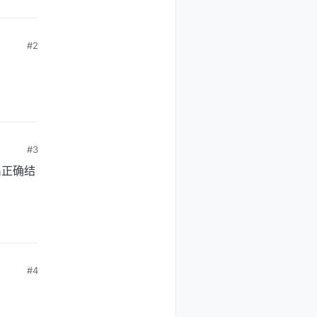
#2
#3
出正确结
#4