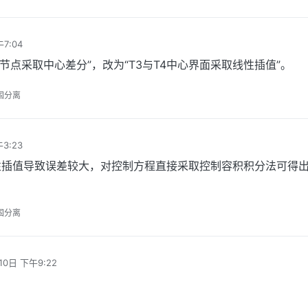
7:04
中节点采取中心差分”，改为“T3与T4中心界面采取线性插值”。
固分离
3:23
性插值导致误差较大，对控制方程直接采取控制容积积分法可得
固分离
10日 下午9:22