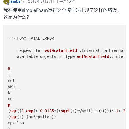
lambs
写于
2018年8月27日 上午7:45
L
最后由 李东岳 编辑
2018年8月27日 下午4:29
离线
我在使用simpleFoam运行这个模型时出现了这样的错误，
这是为什么？
-
->
 FOAM FATAL ERROR: 

    request 
for
volScalarField
::Internal LamBremhors
    available objects of 
type
volScalarField
::Interna
8
(

nut

yWall

k

p
(
sqr
((
1
-
exp
((-
0.0165
*((
sqrt
(k)*yWall)|nu)))))*(
1
+(
20
(
sqr
(k)|(nu*epsilon))

epsilon

)
