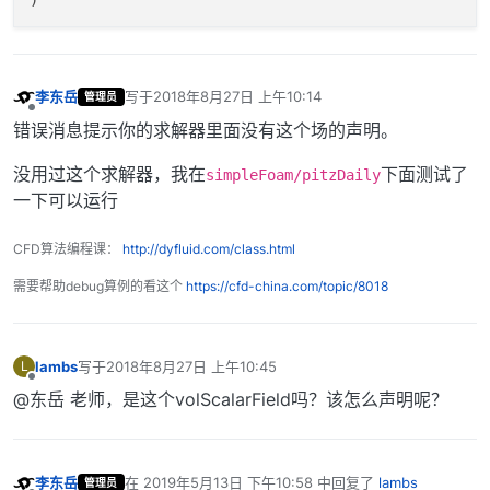
From
 function 
const
 Type& Foam::objectRegistry::
in
 file /home/ubuntu/OpenFOAM/OpenFOAM-
4.1
/src/O
李东岳
写于
2018年8月27日 上午10:14
管理员
最后由 编辑
离线
错误消息提示你的求解器里面没有这个场的声明。
FOAM aborting

没用过这个求解器，我在
下面测试了
simpleFoam/pitzDaily
#
0
  Foam::error::
printStack
(Foam::Ostream&) at ??:?

一下可以运行
#
1
  Foam::error::
abort
() at ??:?

#
2
  Foam::DimensionedField<double, Foam::volMesh> 
co
CFD算法编程课：
http://dyfluid.com/class.html
#
3
  Foam::epsilonLowReWallFunctionFvPatchScalarField
#
4
  Foam::epsilonWallFunctionFvPatchScalarField::
cal
需要帮助debug算例的看这个
https://cfd-china.com/topic/8018
#
5
  Foam::epsilonWallFunctionFvPatchScalarField::
upd
#
6
  Foam::GeometricField<double, Foam::fvPatchField,
#
7
  Foam::incompressible::RASModels::LamBremhorstKE:
lambs
写于
2018年8月27日 上午10:45
L
#
8
  Foam::incompressible::RASModels::LamBremhorstKE:
最后由 编辑
离线
#
9
  ? at ??:?

@东岳 老师，是这个volScalarField吗？该怎么声明呢？
#
10
  __libc_start_main 
in
"/lib/x86_64-linux-gnu/lib
#
11
李东岳
在
2019年5月13日 下午10:58
中回复了
lambs
管理员