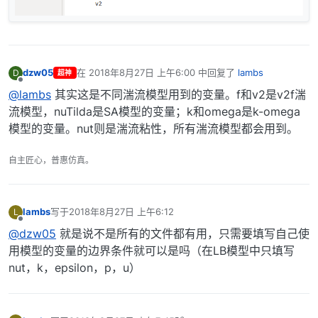
dzw05
在
2018年8月27日 上午6:00
中回复了
lambs
D
超神
最后由 编辑
离线
@lambs
其实这是不同湍流模型用到的变量。f和v2是v2f湍
流模型，nuTilda是SA模型的变量；k和omega是k-omega
模型的变量。nut则是湍流粘性，所有湍流模型都会用到。
自主匠心，普惠仿真。
lambs
写于
2018年8月27日 上午6:12
L
最后由 编辑
离线
@dzw05
就是说不是所有的文件都有用，只需要填写自己使
用模型的变量的边界条件就可以是吗（在LB模型中只填写
nut，k，epsilon，p，u）