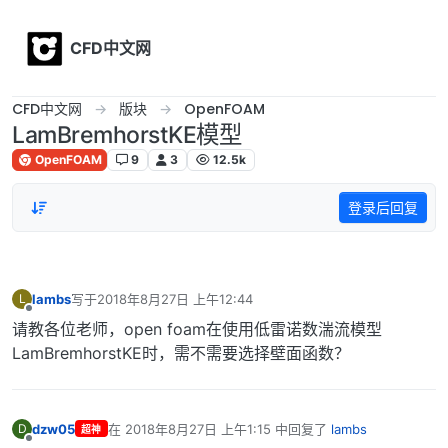
Skip to content
CFD中文网
CFD中文网
版块
OpenFOAM
LamBremhorstKE模型
OpenFOAM
9
3
12.5k
登录后回复
lambs
写于
2018年8月27日 上午12:44
L
最后由 编辑
离线
请教各位老师，open foam在使用低雷诺数湍流模型
LamBremhorstKE时，需不需要选择壁面函数？
dzw05
在
2018年8月27日 上午1:15
中回复了
lambs
D
超神
最后由 编辑
离线