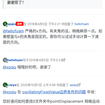
谢谢您了！
xpqiu
在
2016年4月5日 下午2:21
中回复了
hellofoam
X
超神
最后由 编辑
离线
@hellofoam
严格的x方向。有夹角的话，稍微麻烦一点。如
果壁面与x的夹角是固定的，那你可以试试手动计算一下速
度的方向。
hellofoam
写于
2016年4月5日 下午3:23
H
最后由 hellofoam 编辑
2016年4月5日 下午11:24
离线
@xpqiu
哦哦好的吧，谢谢了
Lisiye
在
2020年10月7日 上午3:08
中回复了
xpqiu
L
最后由 李东岳 编辑
2020年10月10日 下午4:39
离线
@xpqiu
在
oscillatingFixedValue边界条件的问题
中说：
您好请问如何查找0文件夹中pointDisplacement 网格运动