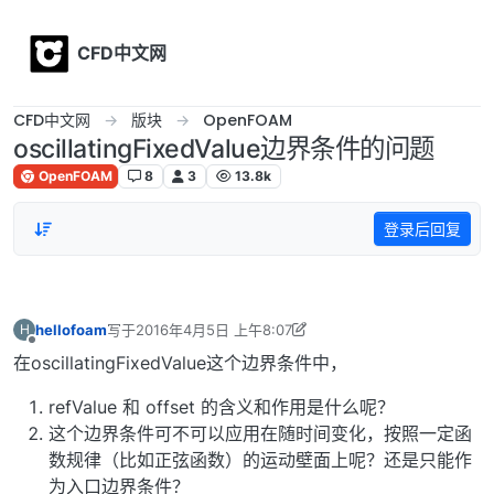
Skip to content
CFD中文网
CFD中文网
版块
OpenFOAM
oscillatingFixedValue边界条件的问题
OpenFOAM
8
3
13.8k
登录后回复
hellofoam
写于
2016年4月5日 上午8:07
H
最后由 hellofoam 编辑
2016年4月5日 下午4:07
离线
在oscillatingFixedValue这个边界条件中，
refValue 和 offset 的含义和作用是什么呢？
这个边界条件可不可以应用在随时间变化，按照一定函
数规律（比如正弦函数）的运动壁面上呢？还是只能作
为入口边界条件？