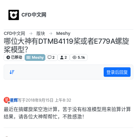
Skip to content
CFD中文网
CFD中文网
版块
Meshy
哪位大神有DTMB4119桨或者E779A螺旋
桨模型？
已移动
Meshy
2
2
5.1k
登录后回复
星辉
写于
2018年9月15日 上午8:32
星
最后由 编辑
离线
最近在搞螺旋桨空泡计算，苦于没有标准模型用来验算计算
结果，请各位大神帮帮忙，不胜感激！