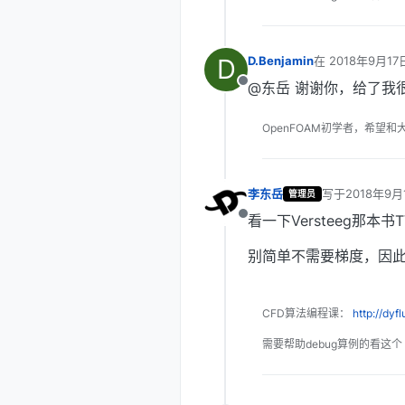
D
D.Benjamin
在
2018年9月17
最后由 编辑
@东岳 谢谢你，给了我
离线
OpenFOAM初学者，希望和
李东岳
写于
2018年9月
管理员
最后由 编辑
看一下Versteeg那
离线
别简单不需要梯度，因
CFD算法编程课：
http://dyf
需要帮助debug算例的看这个