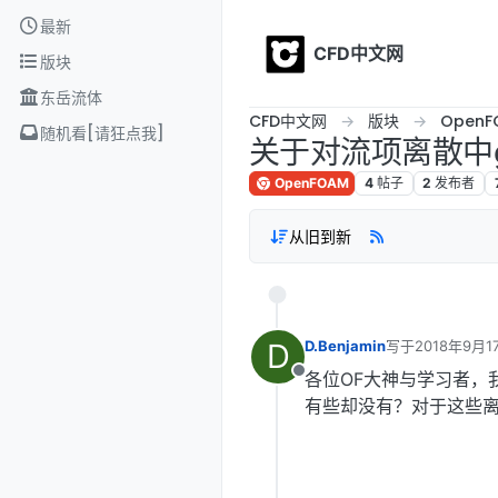
Skip to content
最新
CFD中文网
版块
东岳流体
CFD中文网
版块
OpenF
随机看[请狂点我]
关于对流项离散中gr
OpenFOAM
4
帖子
2
发布者
从旧到新
D
D.Benjamin
写于
2018年9月1
最后由 编辑
各位OF大神与学习者，
离线
有些却没有？对于这些离