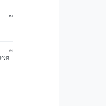
#3
#4
种的特