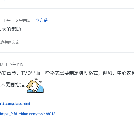
日 下午1:15
中回复了
李东岳
很大的帮助
大家共同交流
17日 下午1:19
本书TVD章节，TVD里面一些格式需要制定梯度格式，迎风，中心这
此不需要指定
luid.com/class.html
https://cfd-china.com/topic/8018