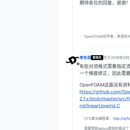
期待各位的回复，谢谢
OpenFOAM初学者，希望和
李东岳
写于
2018年9月
管理员
最后由 编辑
有些对流格式需要指定
离线
一个梯度修正，因此需
OpenFOAM这面没有
https://github.com/
2.1.x/blob/master/src/
nd/linearUpwind.C
CFD算法编程课：
http://dyf
需要帮助debug算例的看这个