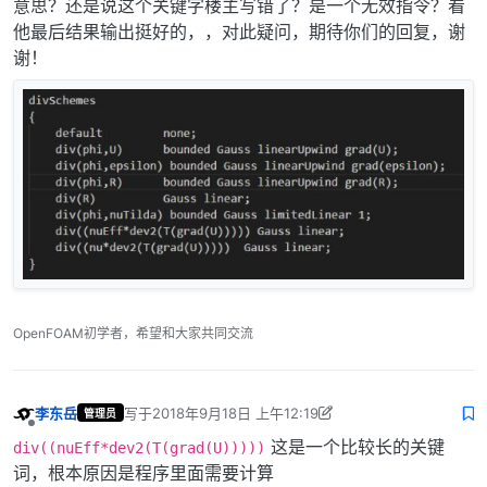
意思？还是说这个关键字楼主写错了？是一个无效指令？看
他最后结果输出挺好的，，对此疑问，期待你们的回复，谢
谢！
OpenFOAM初学者，希望和大家共同交流
李东岳
写于
2018年9月18日 上午12:19
管理员
最后由 李东岳 编辑
2018年9月18日 上午8:20
离线
这是一个比较长的关键
div((nuEff*dev2(T(grad(U)))))
词，根本原因是程序里面需要计算