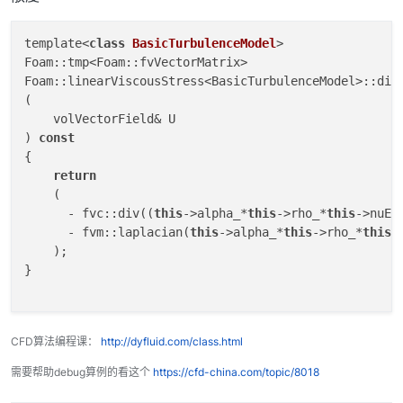
template<
class
BasicTurbulenceModel
>
Foam::tmp<Foam::fvVectorMatrix>

Foam::linearViscousStress<BasicTurbulenceModel>::divD
(

    volVectorField& U

) 
const
{

return
    (

      - fvc::div((
this
->alpha_*
this
->rho_*
this
->nuEf
      - fvm::laplacian(
this
->alpha_*
this
->rho_*
this
-
    );

}

CFD算法编程课：
http://dyfluid.com/class.html
需要帮助debug算例的看这个
https://cfd-china.com/topic/8018