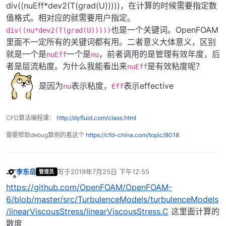
div((nuEff*dev2(T(grad(U)))))，在计算的时候需要指定数
值格式。相对应的就需要用户指定。
也是一个关键词。OpenFOAM
div((nu*dev2(T(grad(U)))))
里面不一定所有的关键词都有用。二者意义大体意义，区别
就是一个是
一个是
，前者调用的是管理有效年度，后
nuEff
nu
者是层流粘度。为什么我能看出来
是有效粘度呢？
nuEff
是因为
表示粘度，
表示effective
nu
Eff
CFD算法编程课：
http://dyfluid.com/class.html
需要帮助debug算例的看这个
https://cfd-china.com/topic/8018
李东岳
写于
2019年7月25日 下午12:55
管理员
最后由 编辑
离线
https://github.com/OpenFOAM/OpenFOAM-
6/blob/master/src/TurbulenceModels/turbulenceModels
/linearViscousStress/linearViscousStress.C
这里面计算的
散度