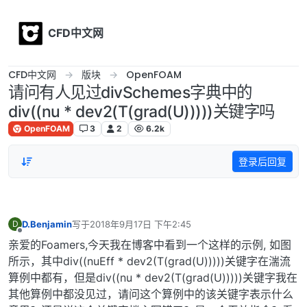
Skip to content
CFD中文网
CFD中文网
版块
OpenFOAM
请问有人见过divSchemes字典中的
div((nu * dev2(T(grad(U)))))关键字吗
OpenFOAM
3
2
6.2k
登录后回复
D.Benjamin
写于
2018年9月17日 下午2:45
D
最后由 编辑
离线
亲爱的Foamers,今天我在博客中看到一个这样的示例, 如图
所示，其中div((nuEff * dev2(T(grad(U)))))关键字在湍流
算例中都有，但是div((nu * dev2(T(grad(U)))))关键字我在
其他算例中都没见过，请问这个算例中的该关键字表示什么