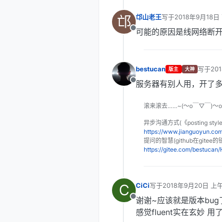
邙
邙山老王
写于
2018年9月18日 
最后由 编辑
可能的原因是线网络断开
离线
bestucan
写于
20
版主
大神
最后由 
服务器有别人用，开了多个f
离线
滚来滚去……~(～o￣▽￣)～
异步沟通方式(《posting sty
https://www.jianguoyun.c
提问的智慧(github在gitee的
https://gitee.com/bestuca
C
CiCi
写于
2018年9月20日 上午
最后由 编辑
谢谢~应该就是版本bug
离线
感觉fluent实在玄妙 用了