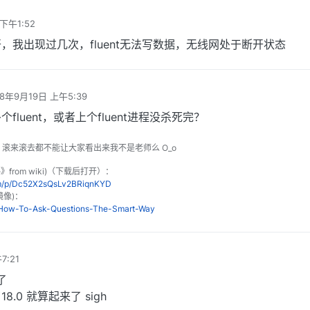
下午1:52
，我出现过几次，fluent无法写数据，无线网处于断开状态
18年9月19日 上午5:39
编辑
luent，或者上个fluent进程没杀死完？
o 滚来滚去都不能让大家看出来我不是老师么 O_o
le》from wiki)（下载后打开）：
om/p/Dc52X2sQsLv2BRiqnKYD
镜像)：
n/How-To-Ask-Questions-The-Smart-Way
7:21
了
18.0 就算起来了 sigh