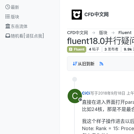
Skip to content
最新
CFD中文网
版块
东岳流体
CFD中文网
版块
Fluent
随机看[请狂点我]
fluent18.0并
Fluent
4
帖子
3
发布者
9.9k
从旧到新
C
CiCi
写于
2018年9月18日 上午
最后由 编辑
直接在进入界面打开para
离线
比如24核，那是不是最
我这个样子操作进去以后，
Note: Rank = 15: 