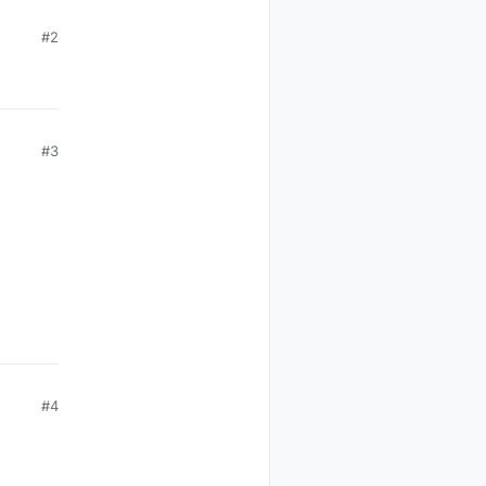
#2
#3
#4