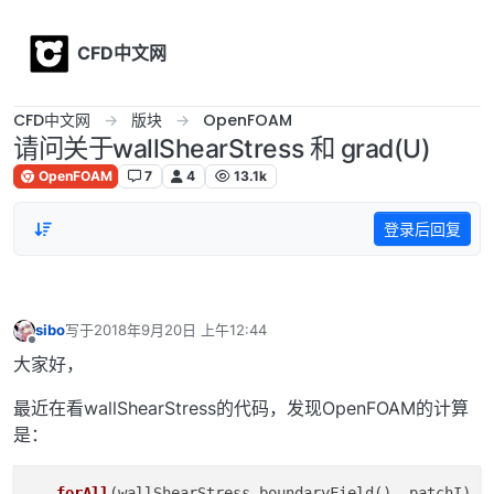
Skip to content
CFD中文网
CFD中文网
版块
OpenFOAM
请问关于wallShearStress 和 grad(U)
OpenFOAM
7
4
13.1k
登录后回复
sibo
写于
2018年9月20日 上午12:44
最后由 编辑
离线
大家好，
最近在看wallShearStress的代码，发现OpenFOAM的计算
是：
forAll
(
wallShearStress.boundaryField(), patchI
)
