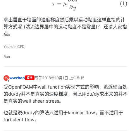
(1)
τ
=
μ
∂
U
x
∂
y
求出垂直于墙面的速度梯度然后乘以运动黏度这样直接的计
算方式呢 (湍流边界层中的运动黏度不是常量)？ 还请大家指
点。
Yours in CFD,
Ran
wwzhao
写于
2018年10月1日 上午5:15
W
超神
最后由 编辑
离线
受OpenFOAM中wall function实现方式的影响，贴近壁面处
的du/dy并不是真实的速度梯度，因此用du/dy求出来的并不
是真实的wall shear stress。
也就是说du/dy的算法只适用于laminar flow，而不适用于
turbulent flow。