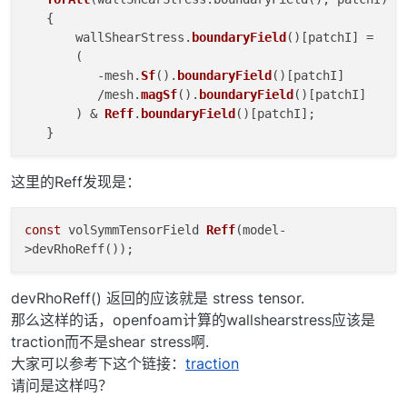
   {

       wallShearStress.
boundaryField
()[patchI] =

       (

          -mesh.
Sf
().
boundaryField
()[patchI]

          /mesh.
magSf
().
boundaryField
()[patchI]

       ) & 
Reff
.
boundaryField
()[patchI];

这里的Reff发现是：
const
volSymmTensorField
Reff
(model-
>devRhoReff())
;
devRhoReff() 返回的应该就是 stress tensor.
那么这样的话，openfoam计算的wallshearstress应该是
traction而不是shear stress啊.
大家可以参考下这个链接：
traction
请问是这样吗？