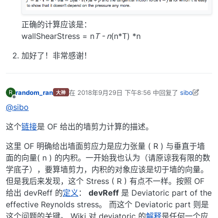
正确的计算应该是：
wallShearStress = n
T - n
(n*T) *n
加好了！非常感谢！
random_ran
在
2018年9月29日 下午8:56
中回复了
sibo
R
大神
最后由 李东岳 编辑
2018年9月30日 上午8:04
离线
@sibo
这个
链接
是 OF 给出的墙剪力计算的描述。
这里 OF 明确给出墙面剪应力是应力张量 ( R ) 与垂直于墙
面的向量( n ) 的内积。一开始我也认为（请原谅我有限的数
学底子），要算墙剪力，内积的对象应该是切于墙的向量。
但是我后来发现，这个 Stress ( R ) 有点不一样。按照 OF
给出 devReff 的
定义
：
devReff
是 Deviatoric part of the
effective Reynolds stress。 而这个 Deviatoric part 则是
这个问题的关键。 Wiki 对 deviatoric 的
解释
是任何一个应