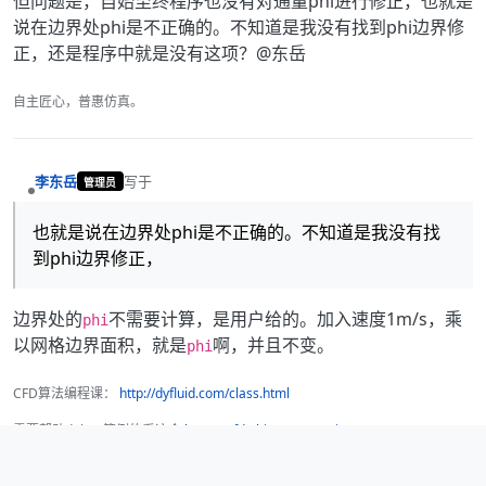
但问题是，自始至终程序也没有对通量phi进行修正，也就是
说在边界处phi是不正确的。不知道是我没有找到phi边界修
正，还是程序中就是没有这项？@东岳
自主匠心，普惠仿真。
李东岳
写于
管理员
最后由 编辑
离线
也就是说在边界处phi是不正确的。不知道是我没有找
到phi边界修正，
边界处的
不需要计算，是用户给的。加入速度1m/s，乘
phi
以网格边界面积，就是
啊，并且不变。
phi
CFD算法编程课：
http://dyfluid.com/class.html
需要帮助debug算例的看这个
https://cfd-china.com/topic/8018
D
Q
2 条回复