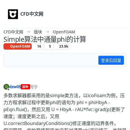
Skip to content
CFD中文网
CFD中文网
版块
OpenFOAM
Simple算法中通量phi的计算
OpenFOAM
16
5
23.9k
登录后回复
dzw05
写于
D
超神
最后由 编辑
离线
多数求解器都采用的是simple类方法，以icoFoam为例，压
力方程求解过程中更新phi的语句为 phi = phiHbyA -
pEqn.flux()，然后又用 U = HbyA - rAU*fvc::grad(p)更新
了速度；速度更新之后，又用
U.correctBoundaryConditions()修正速度的边界条件。