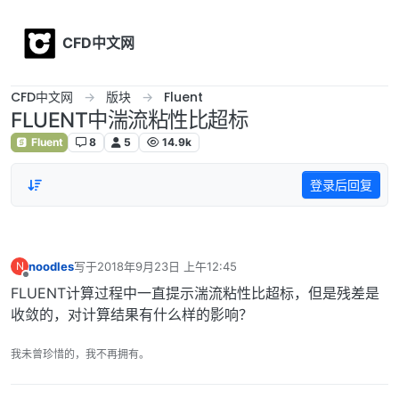
Skip to content
CFD中文网
CFD中文网
版块
Fluent
FLUENT中湍流粘性比超标
Fluent
8
5
14.9k
登录后回复
noodles
写于
2018年9月23日 上午12:45
N
最后由 编辑
离线
FLUENT计算过程中一直提示湍流粘性比超标，但是残差是
收敛的，对计算结果有什么样的影响？
我未曾珍惜的，我不再拥有。