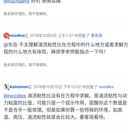
@liuzhuang
好的 谢谢提醒
我未曾珍惜的，我不再拥有。
noodles
在
2018年10月4日 上午1:37
中回复了
李东岳
N
最后由 编辑
离线
@东岳 不太理解湍流粘性比在方程中的什么地方或者求解方
程的什么地方有体现，麻烦李老师能指点一下吗？
我未曾珍惜的，我不再拥有。
Astremon
在
2018年10月15日 下午12:02
中回复了
noodles
最后由 编辑
离线
@noodles
湍流粘性比没有在方程中求解。是湍流粘性与动
力粘度的比值，可能只是一个提示作用，提醒你这个数值是
不是合乎一般常理。但是如果你算一些特殊的环境，如高
温、高压，湍流粘性就是会比较大。要客观看待。