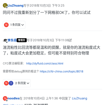
LiuZhuang
写于
2018年10月3日 下午3:25
L
最后由 编辑
离线
同问不过我重新划分了一下网格就OK了，你可以试试
N
1 条回复
李东岳
写于
2018年10月3日 下午11:06
管理员
最后由 李东岳 编辑
2018年10月4日 上午7:07
离线
湍流粘性比回流等都是温和的提醒，就是你的湍流粘度忒大
了，粘度忒大会更加稳定，但可能不是特别符合物理
CFD算法编程课：
http://dyfluid.com/class.html
需要帮助debug算例的看这个
https://cfd-china.com/topic/8018
N
1
2 条回复
noodles
在
2018年10月4日 上午1:36
中回复了
LiuZhuang
N
最后由 编辑
离线