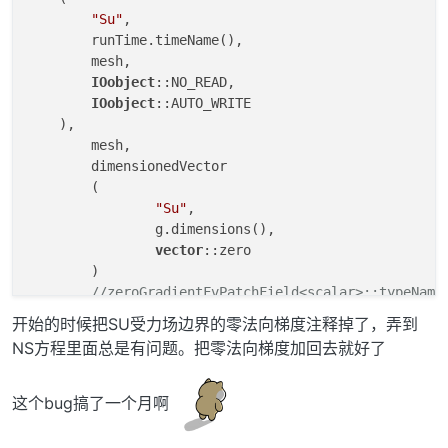
"Su"
,

        runTime.timeName(),

        mesh,

IOobject
::NO_READ,

IOobject
::AUTO_WRITE

    ),

	mesh,	

	dimensionedVector

	(

"Su"
,

		g.dimensions(),

vector
::zero	

	)

//zeroGradientFvPatchField<scalar>::typeName
开始的时候把SU受力场边界的零法向梯度注释掉了，弄到
NS方程里面总是有问题。把零法向梯度加回去就好了
这个bug搞了一个月啊