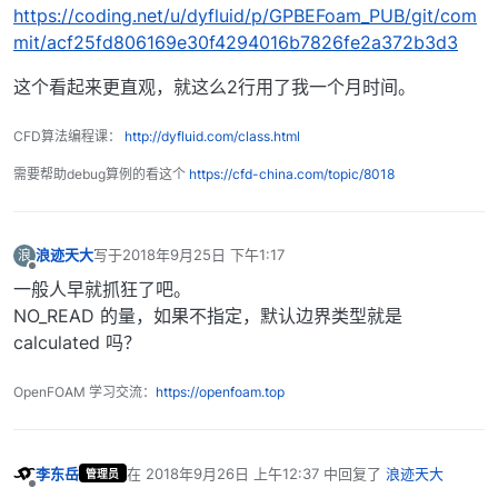
https://coding.net/u/dyfluid/p/GPBEFoam_PUB/git/com
mit/acf25fd806169e30f4294016b7826fe2a372b3d3
这个看起来更直观，就这么2行用了我一个月时间。
CFD算法编程课：
http://dyfluid.com/class.html
需要帮助debug算例的看这个
https://cfd-china.com/topic/8018
浪迹天大
写于
2018年9月25日 下午1:17
浪
最后由 编辑
离线
一般人早就抓狂了吧。
NO_READ 的量，如果不指定，默认边界类型就是
calculated 吗？
OpenFOAM 学习交流：
https://openfoam.top
李东岳
在
2018年9月26日 上午12:37
中回复了
浪迹天大
管理员
最后由 编辑
离线