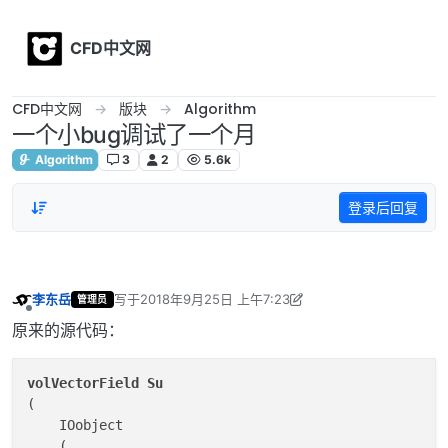
Skip to content
CFD中文网
CFD中文网
版块
Algorithm
一个小bug调试了一个月
Algorithm
3
2
5.6k
登录后回复
李东岳
写于
2018年9月25日 上午7:23
管理员
最后由 李东岳 编辑
2018年9月25日 下午3:29
离线
原来的源代码：
volVectorField
Su
(

    IOobject

    (
