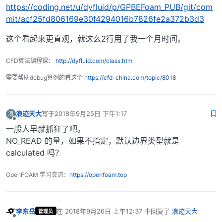
https://coding.net/u/dyfluid/p/GPBEFoam_PUB/git/com
mit/acf25fd806169e30f4294016b7826fe2a372b3d3
这个看起来更直观，就这么2行用了我一个月时间。
CFD算法编程课：
http://dyfluid.com/class.html
需要帮助debug算例的看这个
https://cfd-china.com/topic/8018
浪迹天大
写于
2018年9月25日 下午1:17
浪
最后由 编辑
离线
一般人早就抓狂了吧。
NO_READ 的量，如果不指定，默认边界类型就是
calculated 吗？
OpenFOAM 学习交流：
https://openfoam.top
李东岳
在
2018年9月26日 上午12:37
中回复了
浪迹天大
管理员
最后由 编辑
离线