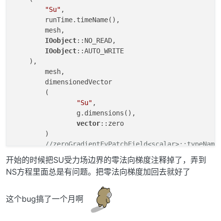
"Su"
,

        runTime.timeName(),

        mesh,

IOobject
::NO_READ,

IOobject
::AUTO_WRITE

    ),

	mesh,	

	dimensionedVector

	(

"Su"
,

		g.dimensions(),

vector
::zero	

	)

//zeroGradientFvPatchField<scalar>::typeName
开始的时候把SU受力场边界的零法向梯度注释掉了，弄到
NS方程里面总是有问题。把零法向梯度加回去就好了
这个bug搞了一个月啊