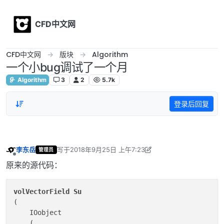
Skip to content
CFD中文网
CFD中文网
版块
Algorithm
一个小bug调试了一个月
Algorithm
3
2
5.7k
登录后回复
李东岳
写于
2018年9月25日 上午7:23
管理员
最后由 李东岳 编辑
2018年9月25日 下午3:29
离线
原来的源代码：
volVectorField
Su
(

    IOobject

    (
