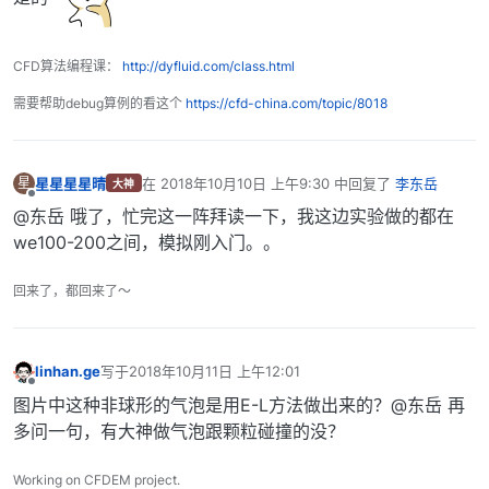
CFD算法编程课：
http://dyfluid.com/class.html
需要帮助debug算例的看这个
https://cfd-china.com/topic/8018
星星星星晴
在
2018年10月10日 上午9:30
中回复了
李东岳
星
大神
最后由 编辑
离线
@东岳 哦了，忙完这一阵拜读一下，我这边实验做的都在
we100-200之间，模拟刚入门。。
回来了，都回来了～
linhan.ge
写于
2018年10月11日 上午12:01
最后由 编辑
离线
图片中这种非球形的气泡是用E-L方法做出来的？@东岳 再
多问一句，有大神做气泡跟颗粒碰撞的没？
Working on CFDEM project.