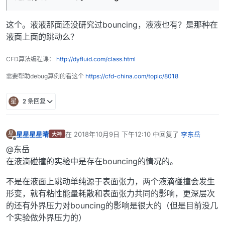
这个。液液那面还没研究过bouncing，液液也有？是那种在
液面上面的跳动么？
CFD算法编程课：
http://dyfluid.com/class.html
需要帮助debug算例的看这个
https://cfd-china.com/topic/8018
星
2 条回复
星星星星晴
在
2018年10月9日 下午12:10
中回复了
李东岳
星
大神
最后由 编辑
离线
@东岳
在液滴碰撞的实验中是存在bouncing的情况的。
不是在液面上跳动单纯源于表面张力，两个液滴碰撞会发生
形变，就有粘性能量耗散和表面张力共同的影响，更深层次
的还有外界压力对bouncing的影响是很大的（但是目前没几
个实验做外界压力的）