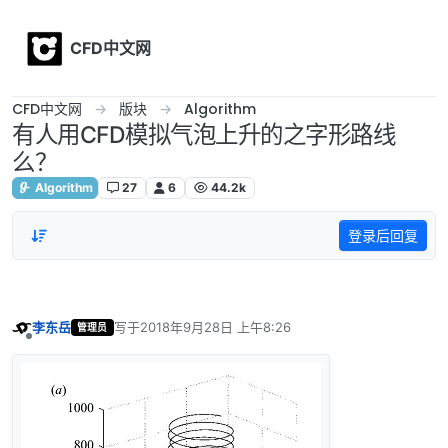
Skip to content
CFD中文网
CFD中文网
版块
Algorithm
有人用CFD模拟气泡上升的之字形路线
么？
Algorithm
27
6
44.2k
登录后回复
李东岳
写于
2018年9月28日 上午8:26
管理员
最后由 编辑
离线