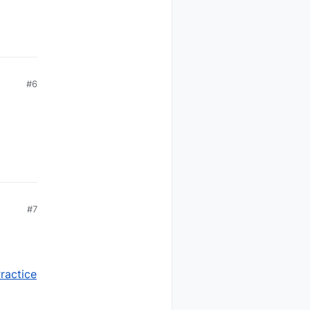
#6
#7
ractice