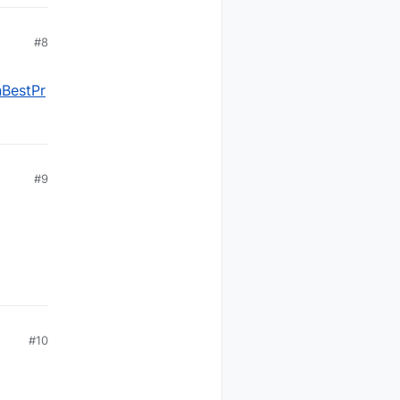
#8
nBestPr
#9
#10