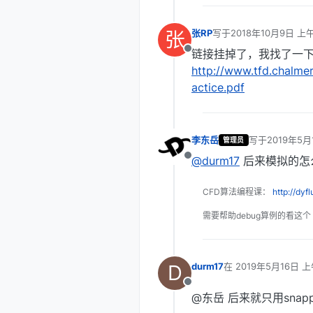
张
张RP
写于
2018年10月9日 上午
最后由 编辑
链接挂掉了，我找了一
离线
http://www.tfd.chalme
actice.pdf
李东岳
写于
2019年5月
管理员
最后由 编辑
@durm17
后来模拟的怎
离线
CFD算法编程课：
http://dyf
需要帮助debug算例的看这个
D
durm17
在
2019年5月16日 上
最后由 编辑
离线
@东岳 后来就只用snap