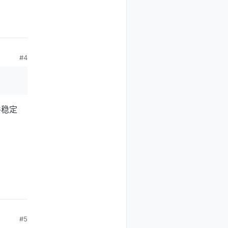
#4
件稳定
#5