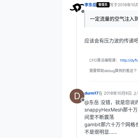
李东岳
写于
2018年10
管理员
最后由 编辑
离线
一定流量的空气注入
应该会有压力波的传递
CFD算法编程课：
http://dyf
需要帮助debug算例的看这个
D
durm17
在
2018年10月8日 上
最后由 编辑
@东岳 没错，就是您说
离线
snappyHexMes
间里不断震荡
gambit那六十万个
不是很明显……