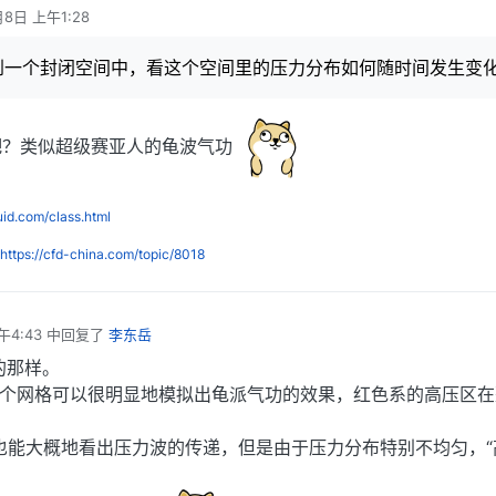
月8日 上午1:28
到一个封闭空间中，看这个空间里的压力分布如何随时间发生变
吧？类似超级赛亚人的龟波气功
luid.com/class.html
https://cfd-china.com/topic/8018
午4:43
中回复了
李东岳
的那样。
h那十万个网格可以很明显地模拟出龟派气功的效果，红色系的高压区
网格也能大概地看出压力波的传递，但是由于压力分布特别不均匀，“