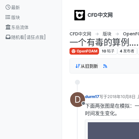
Skip to content
最新
CFD中文网
版块
东岳流体
CFD中文网
版块
OpenF
随机看[请狂点我]
一个有毒的算例…
OpenFOAM
10
帖子
4
发布者
从旧到新
D
durm17
写于
2018年10月8日 
最后由 编辑
下面两张图是在模拟：
离线
时间发生变化。