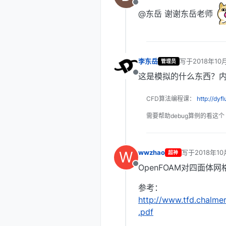
离线
@东岳 谢谢东岳老师
李东岳
写于
2018年10
管理员
最后由 编辑
这是模拟的什么东西？
离线
CFD算法编程课：
http://dyf
需要帮助debug算例的看这个
W
wwzhao
写于
2018年10
超神
最后由 编辑
OpenFOAM对四面
离线
参考：
http://www.tfd.chalme
.pdf