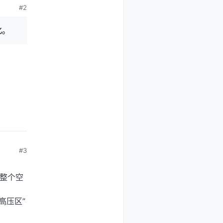
#2
化。
#3
在整个空
高压区”