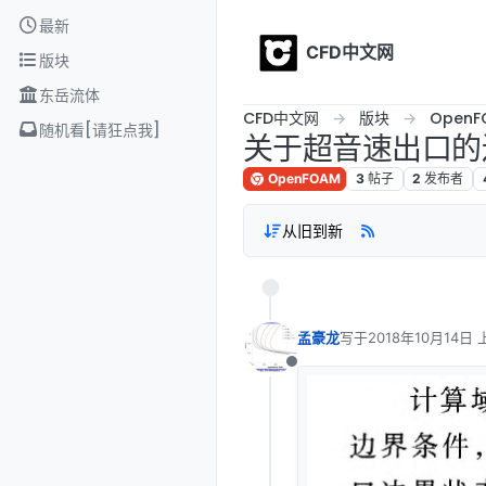
Skip to content
最新
CFD中文网
版块
东岳流体
CFD中文网
版块
OpenF
随机看[请狂点我]
关于超音速出口的
OpenFOAM
3
帖子
2
发布者
从旧到新
孟豪龙
写于
2018年10月14日 上
最后由 编辑
离线