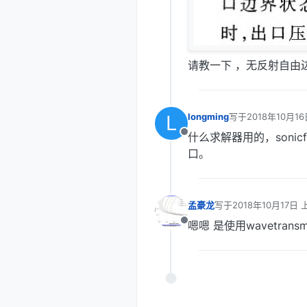
请教一下 ，无反射自由
L
longming
写于
2018年10月16
最后由 编辑
什么求解器用的，sonic
离线
口。
孟豪龙
写于
2018年10月17日 
最后由 编辑
嗯嗯 是使用wavetrans
离线