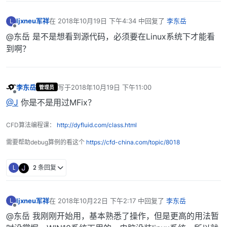
ljxneu军祥
在
2018年10月19日 下午4:34
中回复了
李东岳
L
最后由 编辑
离线
@东岳 是不是想看到源代码，必须要在Linux系统下才能看
到啊？
李东岳
写于
2018年10月19日 下午11:00
管理员
最后由 编辑
离线
@J
你是不是用过MFix？
CFD算法编程课：
http://dyfluid.com/class.html
需要帮助debug算例的看这个
https://cfd-china.com/topic/8018
L
2 条回复
ljxneu军祥
在
2018年10月22日 下午2:17
中回复了
李东岳
L
最后由 编辑
离线
@东岳 我刚刚开始用，基本熟悉了操作，但是更高的用法暂