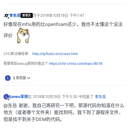
李东岳
写于
2018年10月19日 下午1:47
管理员
最后由 编辑
离线
好像现在mfix用的比openfoam还少，我也不太懂这个没法
评价
CFD算法编程课：
http://dyfluid.com/class.html
需要帮助debug算例的看这个
https://cfd-china.com/topic/8018
L
2 条回复
ljxneu军祥
在
2018年10月19日 下午3:30
中回复了
李东岳
L
最后由 编辑
离线
@东岳 谢谢，我自己再研究一下吧，那源代码你知道在什么
地方（或者哪个文件夹）能找到吗，我下到了源程序文件，
但是找不到关于DEM的代码。