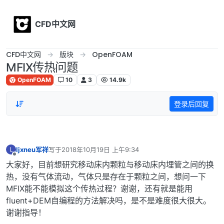
Skip to content
CFD中文网
CFD中文网
版块
OpenFOAM
MFIX传热问题
OpenFOAM
10
3
14.9k
登录后回复
ljxneu军祥
写于
2018年10月19日 上午9:34
L
最后由 编辑
离线
大家好，目前想研究移动床内颗粒与移动床内埋管之间的换
热，没有气体流动，气体只是存在于颗粒之间，想问一下
MFIX能不能模拟这个传热过程？谢谢，还有就是能用
fluent+DEM自编程的方法解决吗，是不是难度很大很大。
谢谢指导！