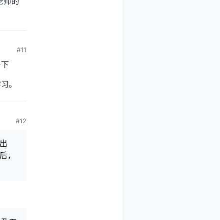
老师的
#11
一下
学习。
#12
取出
完后，