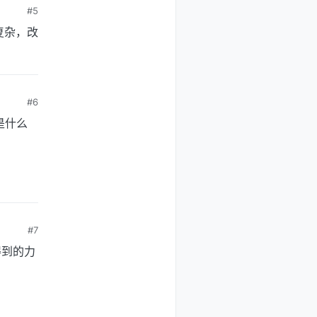
#5
复杂，改
#6
是什么
#7
得到的力