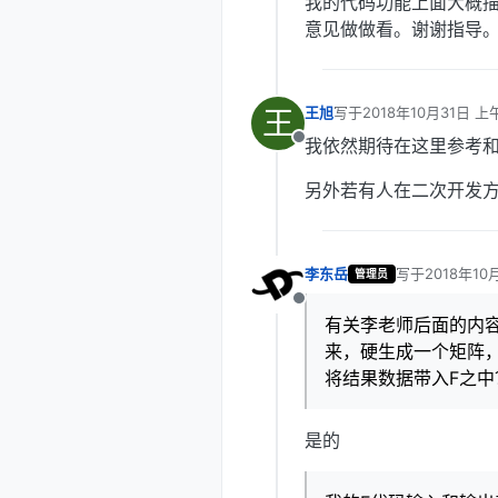
我的代码功能上面大概描
意见做做看。谢谢指导
王
王旭
写于
2018年10月31日 上午
最后由 编辑
我依然期待在这里参考
离线
另外若有人在二次开发
李东岳
写于
2018年10
管理员
最后由 李东岳 
离线
有关李老师后面的内容
来，硬生成一个矩阵，
将结果数据带入F之中
是的