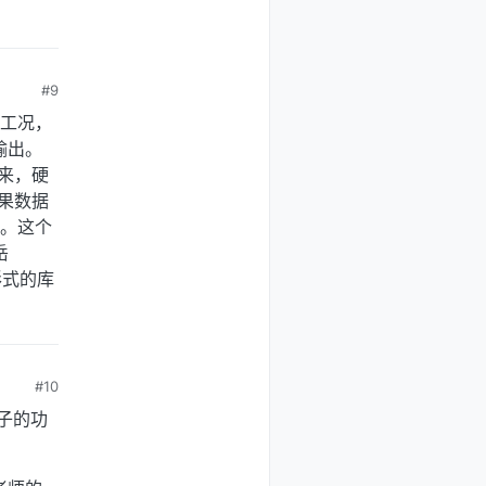
#9
及工况，
输出。
出来，硬
果数据
程。这个
岳
形式的库
#10
子的功