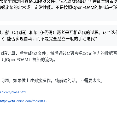
都是个固定内容格式的txt文件。输入螺旋桨的几何特征型值表
螺旋桨的定常或非定常性能。不是按照OpenFOAM的格式进行
题，船（C代码）和桨（F代码）两者是互相迭代的过程。这个迭
force）能否实现自动，而不是完全孤立一般的手动迭代？
代码计算，后生成txt文件，然后通过C语言把txt文件内的数据
后用OpenFOAM计算船的流场。
大问题，如果做上述对接操作，纯前端的活，不需要太久。
luid.com/class.html
https://cfd-china.com/topic/8018