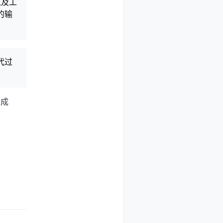
以及工
的输
代过
写成