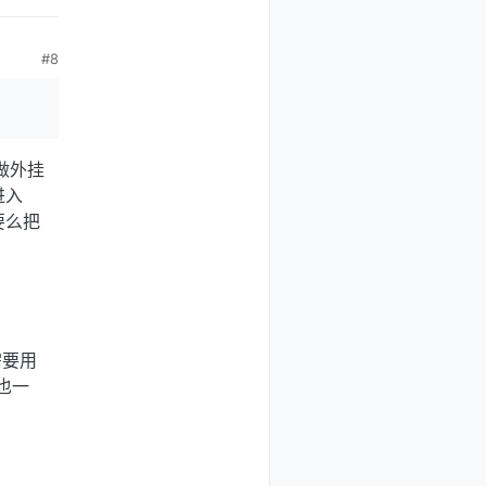
#8
做外挂
进入
要么把
需要用
互也一