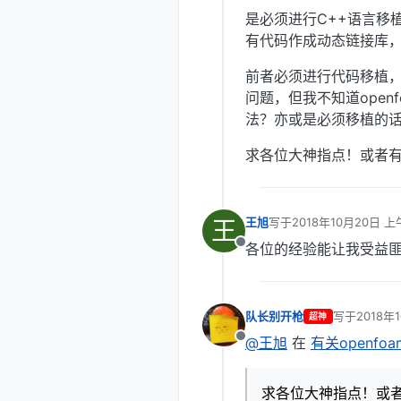
是必须进行C++语言移
有代码作成动态链接库
前者必须进行代码移植，
问题，但我不知道ope
法？亦或是必须移植的
求各位大神指点！或者
王
王旭
写于
2018年10月20日 上
最后由 编辑
各位的经验能让我受益
离线
队长别开枪
写于
2018年
超神
最后由 编辑
@王旭
在
有关openfo
离线
求各位大神指点！或