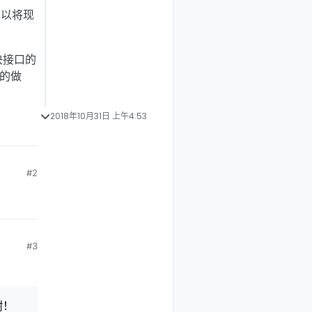
可以将现
决接口的
别的做
2018年10月31日 上午4:53
！
#2
#3
谢！