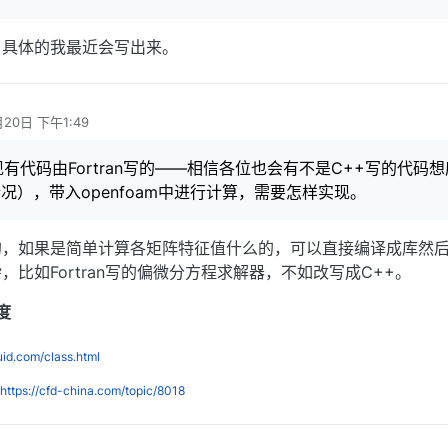
，具体的我最近会写出来。
月20日 下午1:49
有代码由Fortran写的——相信各位也会有不是C++写的代码
的情况），带入openfoam中进行计算，需要怎样实现。
的，如果是简单计算各矩阵特征值什么的，可以直接编译成库然
比如Fortran写的偏微分方程求解器，不如改写成C++。
度
luid.com/class.html
https://cfd-china.com/topic/8018