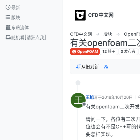
Skip to content
最新
CFD中文网
版块
东岳流体
CFD中文网
版块
OpenF
随机看[请狂点我]
有关openfoam
OpenFOAM
12
帖子
3
发布者
从旧到新
王
王旭
写于
2018年10月20日 上午
最后由 编辑
有关openfoam二次开发
离线
请问一下，各位有二次开
位也会有不是C++写的代
要怎样实现。