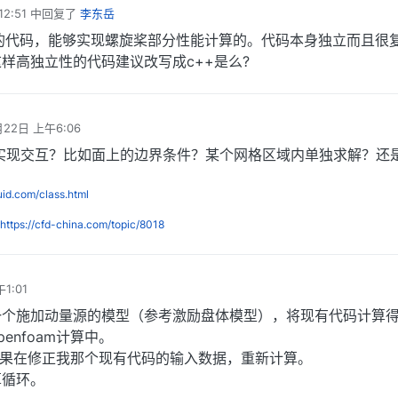
2:51
中回复了
李东岳
的代码，能够实现螺旋桨部分性能计算的。代码本身独立而且很
样高独立性的代码建议改写成c++是么?
月22日 上午6:06
部分实现交互？比如面上的边界条件？某个网格区域内单独求解？还
luid.com/class.html
https://cfd-china.com/topic/8018
1:01
一个施加动量源的模型（参考激励盘体模型），将现有代码计算
enfoam计算中。
计算结果在修正我那个现有代码的输入数据，重新计算。
算循环。