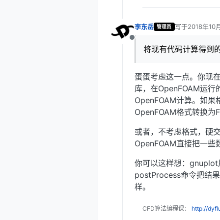
李东岳
写于
2018年10
管理员
最后由 编辑
离线
将现有代码计算得到的
蛋蛋考虑这一点。你现在
库，在OpenFOAM运
OpenFOAM计算。如
OpenFOAM格式转换
或者，不考虑格式，硬交互
OpenFOAM直接把
你可以这样想：gnuplo
postProcess命令
样。
CFD算法编程课：
http://dyf