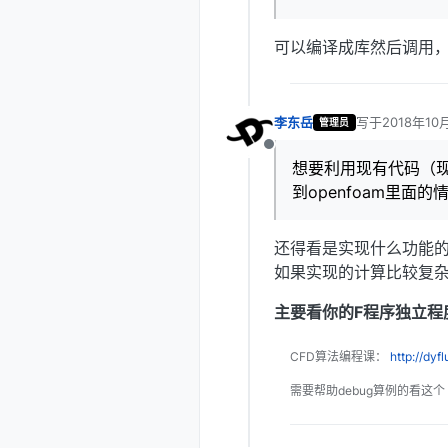
可以编译成库然后调用
李东岳
写于
2018年10
管理员
最后由 编辑
离线
想要利用现有代码（现
到openfoam里面
还得看是实现什么功能
如果实现的计算比较复杂，
主要看你的F程序独立程
CFD算法编程课：
http://dyf
需要帮助debug算例的看这个