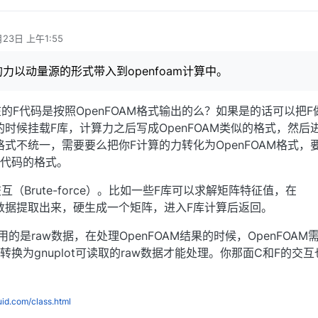
月23日 上午1:55
力以动量源的形式带入到openfoam计算中。
的F代码是按照OpenFOAM格式输出的么？如果是的话可以把F
行的时候挂载F库，计算力之后写成OpenFOAM类似的格式，然后
果格式不统一，需要要么把你F计算的力转化为OpenFOAM格式，
为F代码的格式。
（Brute-force）。比如一些F库可以求解矩阵特征值，在
一些数据提取出来，硬生成一个矩阵，进入F库计算后返回。
t用的是raw数据，在处理OpenFOAM结果的时候，OpenFOAM
把结果转换为gnuplot可读取的raw数据才能处理。你那面C和F的交
luid.com/class.html