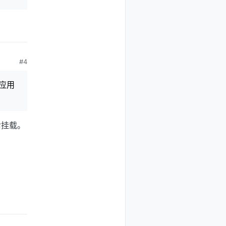
#4
想应用
后挂载。