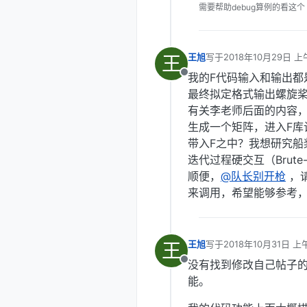
需要帮助debug算例的看这个
王
王旭
写于
2018年10月29日 上
最后由 编辑
我的F代码输入和输出都
离线
最终拟定格式输出螺旋桨
有关李老师后面的内容，
生成一个矩阵，进入F库
带入F之中？我想研究船
迭代过程硬交互（Brut
顺便，
@队长别开枪
，
来调用，希望能够参考，
王
王旭
写于
2018年10月31日 上午
最后由 编辑
没有找到修改自己帖子
离线
能。