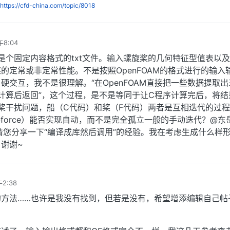
https://cfd-china.com/topic/8018
午8:04
是个固定内容格式的txt文件。输入螺旋桨的几何特征型值表以
的定常或非定常性能。不是按照OpenFOAM的格式进行的输入
硬交互，我不是很理解。“在OpenFOAM直接把一些数据提取
计算后返回”，这个过程，是不是等同于让C程序计算完后，将结
桨干扰问题，船（C代码）和桨（F代码）两者是互相迭代的过
e-force）能否实现自动，而不是完全孤立一般的手动迭代？@东
请您分享一下“编译成库然后调用”的经验。我在考虑生成什么样
谢谢~
2:38
的方法……也许是我没有找到，但若是没有，希望增添编辑自己帖