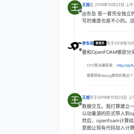
王
王旭
在
2018年10月22日 上午1
最后由 编辑
@东岳 是一套完全独立
离线
写的难度也是不小的。这
李东岳
写于
2018年10
管理员
最后由 编辑
要和OpenFOAM哪
离线
CFD算法编程课：
http://dyf
需要帮助debug算例的看这个
王
王旭
写于
2018年10月23日 上午
最后由 编辑
数据交互。我打算建立
离线
以动量源的形式带入到op
然后，openfoam
意图让现有代码加入计