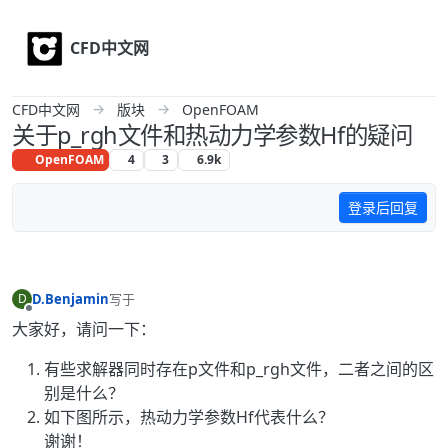
Skip to content
CFD中文网
CFD中文网
版块
OpenFOAM
关于p_rgh文件和热动力学参数Hf的疑问
OpenFOAM
4
3
6.9k
登录后回复
D.Benjamin
写于
D
最后由 编辑
离线
大家好，请问一下：
有些求解器同时存在p文件和p_rgh文件，二者之间的区
别是什么？
如下图所示，热动力学参数Hf代表什么？
谢谢！