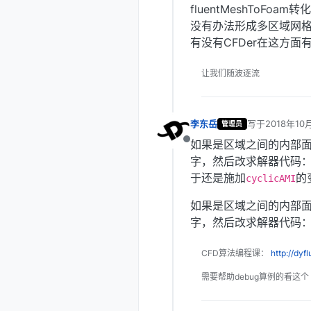
fluentMeshToFo
没有办法形成多区域网
有没有CFDer在这方面
让我们随波逐流
李东岳
写于
2018年10
管理员
最后由 编辑
如果是区域之间的内部
离线
字，然后改求解器代码：
于还是施加
的
cyclicAMI
如果是区域之间的内部面
字，然后改求解器代码：如
CFD算法编程课：
http://dyf
需要帮助debug算例的看这个