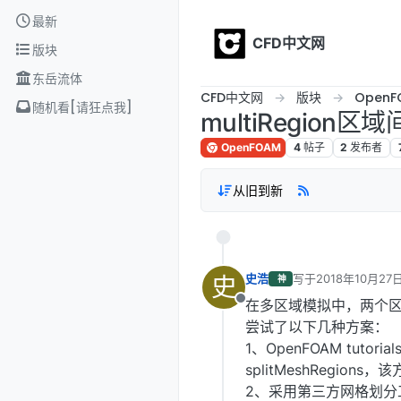
Skip to content
最新
CFD中文网
版块
东岳流体
CFD中文网
版块
OpenF
随机看[请狂点我]
multiRegion
OpenFOAM
4
帖子
2
发布者
从旧到新
史
史浩
写于
2018年10月27日
神
最后由 编辑
在多区域模拟中，两个
离线
尝试了以下几种方案：
1、OpenFOAM tutori
splitMeshRegi
2、采用第三方网格划分工