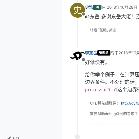
史
史浩
在
2018年10月28日 
神
最后由 编辑
@东岳 多谢东岳大佬！
离线
让我们随波逐流
李东岳
写于
2018年10
管理员
最后由 编辑
好像没有。
离线
给你举个例子，在计算压
边界条件。不处理的话
这个边界
processor0to1
CFD算法编程课：
http://dyf
需要帮助debug算例的看这个