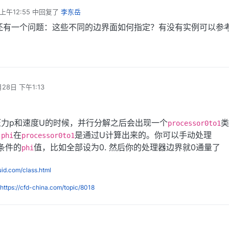
上午12:55
中回复了
李东岳
还有一个问题：这些不同的边界面如何指定？有没有实例可以参
月28日 下午1:13
力p和速度U的时候，并行分解之后会出现一个
类
processor0to1
，
在
是通过U计算出来的。你可以手动处理
phi
processor0to1
条件的
值，比如全部设为0. 然后你的处理器边界就0通量了
phi
luid.com/class.html
https://cfd-china.com/topic/8018