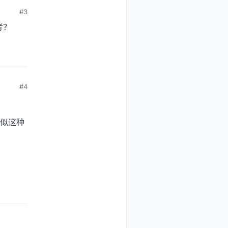
#3
考？
#4
似这种