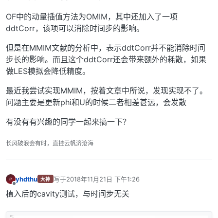
OF中的动量插值方法为OMIM，其中还加入了一项
ddtCorr，该项可以消除时间步的影响。
但是在MMIM文献的分析中，表示ddtCorr并不能消除时间
步长的影响。而且这个ddtCorr还会带来额外的耗散，如果
做LES模拟会降低精度。
最近我尝试实现MMIM，按着文章中所说，发现实现不了。
问题主要是更新phi和U的时候二者相差甚远，会发散
有没有有兴趣的同学一起来搞一下？
长风破浪会有时，直挂云帆济沧海
yhdthu
写于
2018年11月21日 下午1:26
大神
最后由 编辑
离线
植入后的cavity测试，与时间步无关