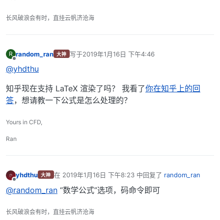
长风破浪会有时，直挂云帆济沧海
random_ran
写于
2019年1月16日 下午4:46
R
大神
最后由 编辑
离线
@yhdthu
知乎现在支持 LaTeX 渲染了吗？ 我看了
你在知乎上的回
答
，想请教一下公式是怎么处理的？
Yours in CFD,
Ran
yhdthu
在
2019年1月16日 下午8:23
中回复了
random_ran
大神
最后由 编辑
离线
@random_ran
“数学公式”选项，码命令即可
长风破浪会有时，直挂云帆济沧海