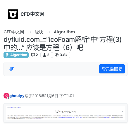
Skip to content
CFD中文网
CFD中文网
版块
Algorithm
dyfluid.com上“icoFoam解析”中“方程(3)
中的...” 应该是方程（6）吧
Algorithm
2
2
3.8k
登录后回复
ghoulyy
写于
2018年11月6日 下午1:01
G
最后由 编辑
离线