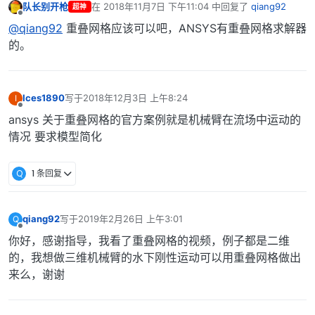
队长别开枪
在
2018年11月7日 下午11:04
中回复了
qiang92
超神
最后由 编辑
离线
@qiang92
重叠网格应该可以吧，ANSYS有重叠网格求解器
的。
Ices1890
写于
2018年12月3日 上午8:24
I
最后由 编辑
离线
ansys 关于重叠网格的官方案例就是机械臂在流场中运动的
情况 要求模型简化
Q
1 条回复
qiang92
写于
2019年2月26日 上午3:01
Q
最后由 编辑
离线
你好，感谢指导，我看了重叠网格的视频，例子都是二维
的，我想做三维机械臂的水下刚性运动可以用重叠网格做出
来么，谢谢