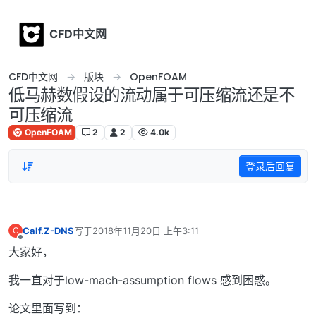
Skip to content
CFD中文网
CFD中文网
版块
OpenFOAM
低马赫数假设的流动属于可压缩流还是不
可压缩流
OpenFOAM
2
2
4.0k
登录后回复
Calf.Z-DNS
写于
2018年11月20日 上午3:11
C
最后由 编辑
离线
大家好，
我一直对于low-mach-assumption flows 感到困惑。
论文里面写到：