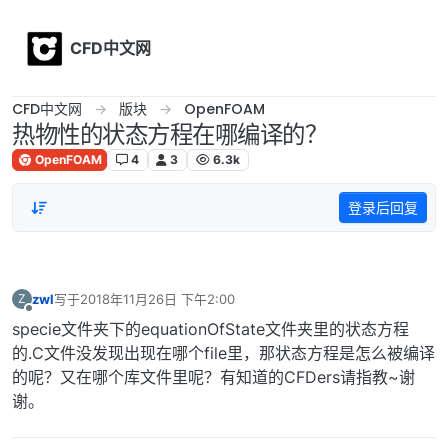
Skip to content
CFD中文网
CFD中文网
版块
OpenFOAM
热物性的状态方程在哪编译的？
OpenFOAM
4
3
6.3k
登录后回复
zwl
写于
2018年11月26日 下午2:00
Z
最后由 编辑
离线
specie文件夹下的equationOfState文件夹里的状态方程
的.C文件没发现出现在哪个file里，那状态方程是怎么被编译
的呢？又在哪个库文件里呢？有知道的CFDers请指教~谢
谢。