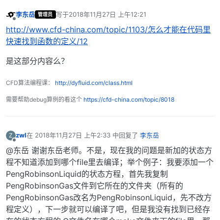
李东岳
写于
2018年11月27日 上午12:21
管理员
最后由 编辑
离线
http://www.cfd-china.com/topic/1103/怎么才能在代码里
快速找到函数的定义/12
是这部分内容么？
CFD算法编程课：
http://dyfluid.com/class.html
需要帮助debug算例的看这个
https://cfd-china.com/topic/8018
zwl
在
2018年11月27日 上午2:33
中回复了
李东岳
Z
最后由 编辑
离线
@东岳 谢谢东岳老师。不是，现在我的问题是新加的状态方
程不知道添加到哪个file里去编译；举个例子：我要添加一个
PengRobinsonLiquid的状态方程，首先我复制
PengRobinsonGas文件到它所在的文件夹（所有的
PengRobinsonGas改名为PengRobinsonLiquid，先不改方
程定义），下一步就可以编译了吧，但是我没有找到已经存