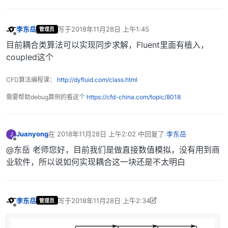
李东岳
写于
2018年11月28日 上午1:45
管理员
最后由 编辑
离线
目前耦合类算法可以实现同步求解，Fluent里面有植入，
coupled这个
CFD算法编程课：
http://dyfluid.com/class.html
需要帮助debug算例的看这个
https://cfd-china.com/topic/8018
Juanyong
在
2018年11月28日 上午2:02
中回复了
李东岳
J
最后由 编辑
离线
@东岳 老师您好，目前我们是做直接数值模拟，没有用到商
业软件，所以说如何实现耦合这一块还是不太明白
李东岳
写于
2018年11月28日 上午2:34
管理员
最后由 李东岳 编辑
2018年11月28日 上午10:42
离线