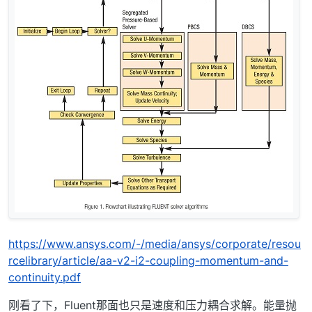
https://www.ansys.com/-/media/ansys/corporate/resou
rcelibrary/article/aa-v2-i2-coupling-momentum-and-
continuity.pdf
刚看了下，Fluent那面也只是速度和压力耦合求解。能量抛