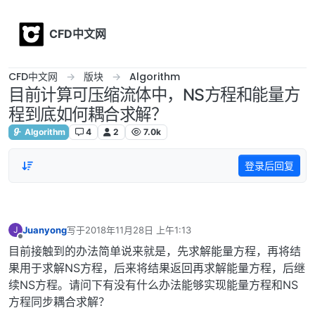
Skip to content
CFD中文网
CFD中文网
版块
Algorithm
目前计算可压缩流体中，NS方程和能量方
程到底如何耦合求解？
Algorithm
4
2
7.0k
登录后回复
Juanyong
写于
2018年11月28日 上午1:13
J
最后由 编辑
离线
目前接触到的办法简单说来就是，先求解能量方程，再将结
果用于求解NS方程，后来将结果返回再求解能量方程，后继
续NS方程。请问下有没有什么办法能够实现能量方程和NS
方程同步耦合求解？