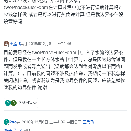
的课题不设计热交换，所以问下大家，
twoPhaseEulerFoam在计算过程中能不进行温度计算吗？
应该怎样做 或者是可以进行热传递计算 但是我边界条件没
设置好吗
王孟飞
写于
2018年12月6日 上午1:46
王
最后由 编辑
离线
目前我已经在twoPhaseEulerFoam中加入了水流的边界条
件，但是我在一个长方体水槽中计算时，总是因为热传递问
题而发散或者浮点溢出（温度都会达到绝对零度以下而终止
计算，）。目前我的问题不涉及热传递，我想问一下我怎样
关闭热传递，或者我认为是我边界条件的问题，应该怎样修
改我的边界条件 谢谢
R
D
2 条回复
Ryo
在
2018年12月6日 上午4:09
中回复了
王孟飞
R
最后由 编辑
离线
@王孟飞
Hi！