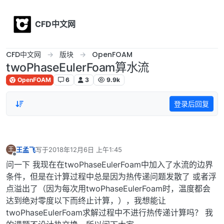
Skip to content
CFD中文网
CFD中文网
版块
OpenFOAM
twoPhaseEulerFoam算水流
OpenFOAM
6
3
9.9k
登录后回复
王孟飞
写于
2018年12月6日 上午1:45
王
最后由 编辑
离线
问一下 我现在在twoPhaseEulerFoam中加入了水流的边界
条件，但是在计算过程中总是因为热传递问题发散了 或者浮
点溢出了（因为每次用twoPhaseEulerFoam时，温度都会
达到绝对零度以下而终止计算，），我想能让
twoPhaseEulerFoam求解过程中不进行热传递计算吗？ 我