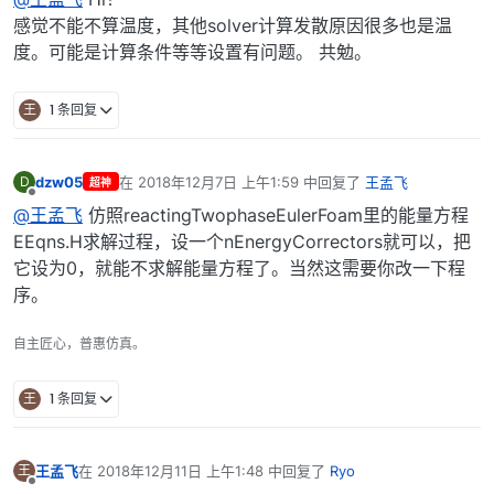
感觉不能不算温度，其他solver计算发散原因很多也是温
度。可能是计算条件等等设置有问题。 共勉。
王
1 条回复
dzw05
在
2018年12月7日 上午1:59
中回复了
王孟飞
D
超神
最后由 编辑
离线
@王孟飞
仿照reactingTwophaseEulerFoam里的能量方程
EEqns.H求解过程，设一个nEnergyCorrectors就可以，把
它设为0，就能不求解能量方程了。当然这需要你改一下程
序。
自主匠心，普惠仿真。
王
1 条回复
王孟飞
在
2018年12月11日 上午1:48
中回复了
Ryo
王
最后由 编辑
离线