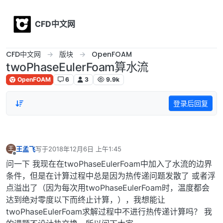
Skip to content
CFD中文网
CFD中文网
版块
OpenFOAM
twoPhaseEulerFoam算水流
OpenFOAM
6
3
9.9k
登录后回复
王孟飞
写于
2018年12月6日 上午1:45
王
最后由 编辑
离线
问一下 我现在在twoPhaseEulerFoam中加入了水流的边界
条件，但是在计算过程中总是因为热传递问题发散了 或者浮
点溢出了（因为每次用twoPhaseEulerFoam时，温度都会
达到绝对零度以下而终止计算，），我想能让
twoPhaseEulerFoam求解过程中不进行热传递计算吗？ 我