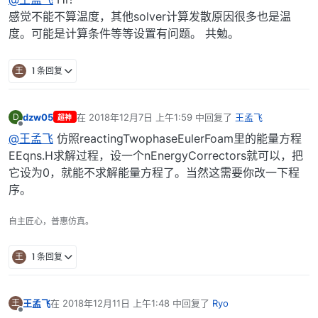
感觉不能不算温度，其他solver计算发散原因很多也是温
度。可能是计算条件等等设置有问题。 共勉。
王
1 条回复
dzw05
在
2018年12月7日 上午1:59
中回复了
王孟飞
D
超神
最后由 编辑
离线
@王孟飞
仿照reactingTwophaseEulerFoam里的能量方程
EEqns.H求解过程，设一个nEnergyCorrectors就可以，把
它设为0，就能不求解能量方程了。当然这需要你改一下程
序。
自主匠心，普惠仿真。
王
1 条回复
王孟飞
在
2018年12月11日 上午1:48
中回复了
Ryo
王
最后由 编辑
离线