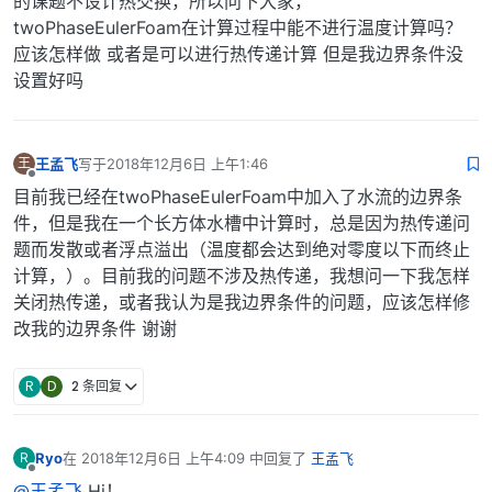
的课题不设计热交换，所以问下大家，
twoPhaseEulerFoam在计算过程中能不进行温度计算吗？
应该怎样做 或者是可以进行热传递计算 但是我边界条件没
设置好吗
王孟飞
写于
2018年12月6日 上午1:46
王
最后由 编辑
离线
目前我已经在twoPhaseEulerFoam中加入了水流的边界条
件，但是我在一个长方体水槽中计算时，总是因为热传递问
题而发散或者浮点溢出（温度都会达到绝对零度以下而终止
计算，）。目前我的问题不涉及热传递，我想问一下我怎样
关闭热传递，或者我认为是我边界条件的问题，应该怎样修
改我的边界条件 谢谢
R
D
2 条回复
Ryo
在
2018年12月6日 上午4:09
中回复了
王孟飞
R
最后由 编辑
离线
@王孟飞
Hi！