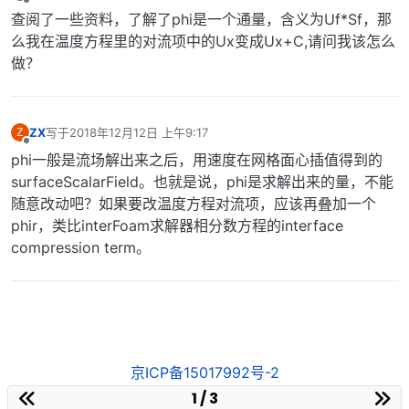
离线
查阅了一些资料，了解了phi是一个通量，含义为Uf*Sf，那
么我在温度方程里的对流项中的Ux变成Ux+C,请问我该怎么
做？
ZX
写于
2018年12月12日 上午9:17
Z
最后由 编辑
离线
phi一般是流场解出来之后，用速度在网格面心插值得到的
surfaceScalarField。也就是说，phi是求解出来的量，不能
随意改动吧？如果要改温度方程对流项，应该再叠加一个
phir，类比interFoam求解器相分数方程的interface
compression term。
京ICP备15017992号-2
1 / 3