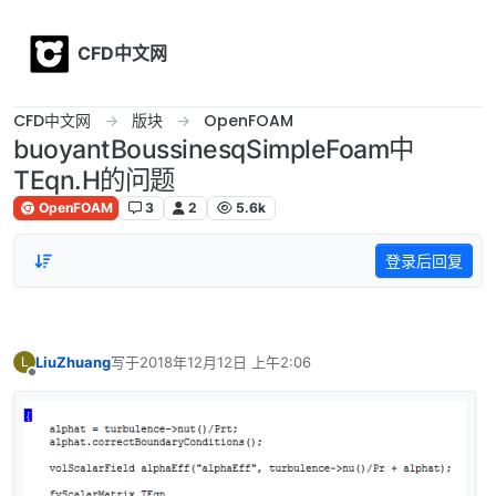
Skip to content
CFD中文网
CFD中文网
版块
OpenFOAM
buoyantBoussinesqSimpleFoam中
TEqn.H的问题
OpenFOAM
3
2
5.6k
登录后回复
LiuZhuang
写于
2018年12月12日 上午2:06
L
最后由 编辑
离线