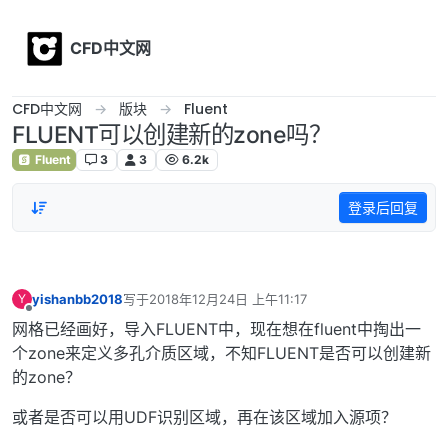
Skip to content
CFD中文网
CFD中文网
版块
Fluent
FLUENT可以创建新的zone吗？
Fluent
3
3
6.2k
登录后回复
yishanbb2018
写于
2018年12月24日 上午11:17
Y
最后由 编辑
离线
网格已经画好，导入FLUENT中，现在想在fluent中掏出一
个zone来定义多孔介质区域，不知FLUENT是否可以创建新
的zone？
或者是否可以用UDF识别区域，再在该区域加入源项？