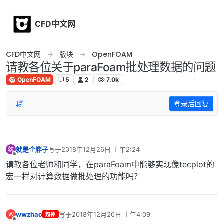
Skip to content
CFD中文网
CFD中文网
版块
OpenFOAM
请教各位关于paraFoam批处理数据的问题
OpenFOAM
5
2
7.0k
登录后回复
就是个胖子
写于
2018年12月26日 上午2:24
就
最后由 编辑
离线
请教各位老师和同学，在paraFoam中能够实现像tecplot的
宏一样对计算数据做批处理的功能吗？
wwzhao
写于
2018年12月26日 上午4:09
W
超神
最后由 编辑
离线