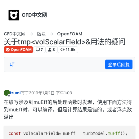
Skip to content
CFD中文网
CFD中文网
版块
OpenFOAM
关于tmp<volScalarField>&用法的疑问
OpenFOAM
7
3
11.6k
登录后回复
Izumi
写于
2019年1月2日 下午1:03
I
最后由 编辑
离线
在编写涉及到muEff的后处理函数时发现，使用下面方法得
到muEff时，可以编译，但是计算结果是错的，或者浮点数
溢出
const
volScalarField& muEff = turbModel.
muEff
();