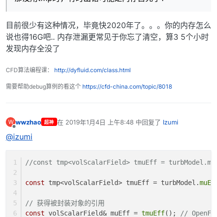
目前很少有这种情况，毕竟快2020年了。。。你的内存怎么
说也得16G吧.. 内存泄漏更常见于你忘了清空，算3 5个小时
发现内存全没了
CFD算法编程课：
http://dyfluid.com/class.html
需要帮助debug算例的看这个
https://cfd-china.com/topic/8018
wwzhao
在
2019年1月4日 上午8:48
中回复了
Izumi
W
超神
最后由 编辑
离线
@izumi
//const tmp<volScalarField> tmuEff = turbM
const
 tmp<volScalarField> tmuEff = turbModel.
muEf
// 获得被封装对象的引用
const
 volScalarField& muEff = 
tmuEff
(); 
// Open