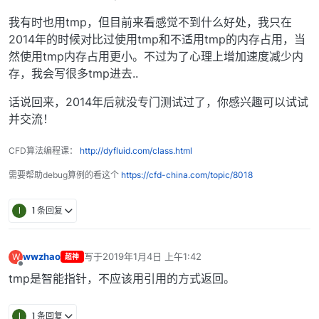
我有时也用tmp，但目前来看感觉不到什么好处，我只在
2014年的时候对比过使用tmp和不适用tmp的内存占用，当
然使用tmp内存占用更小。不过为了心理上增加速度减少内
存，我会写很多tmp进去..
话说回来，2014年后就没专门测试过了，你感兴趣可以试试
并交流！
CFD算法编程课：
http://dyfluid.com/class.html
需要帮助debug算例的看这个
https://cfd-china.com/topic/8018
I
1 条回复
wwzhao
写于
2019年1月4日 上午1:42
W
超神
最后由 编辑
离线
tmp是智能指针，不应该用引用的方式返回。
I
1 条回复