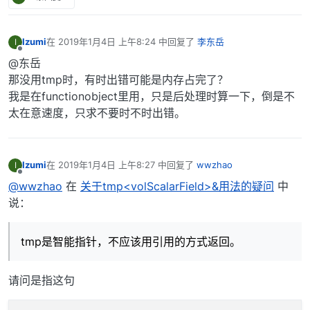
Izumi
在
2019年1月4日 上午8:24
中回复了
李东岳
I
最后由 编辑
离线
@东岳
那没用tmp时，有时出错可能是内存占完了？
我是在functionobject里用，只是后处理时算一下，倒是不
太在意速度，只求不要时不时出错。
Izumi
在
2019年1月4日 上午8:27
中回复了
wwzhao
I
最后由 编辑
离线
@wwzhao
在
关于tmp<volScalarField>&用法的疑问
中
说：
tmp是智能指针，不应该用引用的方式返回。
请问是指这句