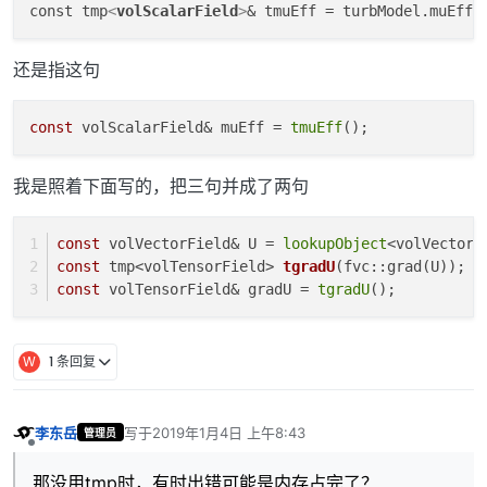
const tmp
<
volScalarField
>
还是指这句
const
volScalarField& muEff =
tmuEff
();
我是照着下面写的，把三句并成了两句
const
 volVectorField& U = 
lookupObject
<volVectorF
const
 tmp<volTensorField> 
tgradU
(fvc::grad(U))
;
const
 volTensorField& gradU = 
tgradU
();
W
1 条回复
李东岳
写于
2019年1月4日 上午8:43
管理员
最后由 编辑
离线
那没用tmp时，有时出错可能是内存占完了？