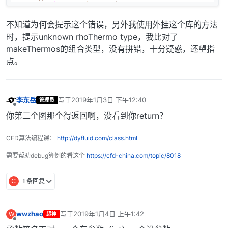
不知道为何会提示这个错误，另外我使用外挂这个库的方法
时，提示unknown rhoThermo type，我比对了
makeThermos的组合类型，没有拼错，十分疑惑，还望指
点。
李东岳
写于
2019年1月3日 下午12:40
管理员
最后由 编辑
离线
你第二个图那个得返回啊，没看到你return？
CFD算法编程课：
http://dyfluid.com/class.html
需要帮助debug算例的看这个
https://cfd-china.com/topic/8018
C
1 条回复
wwzhao
写于
2019年1月4日 上午1:42
W
超神
最后由 编辑
离线