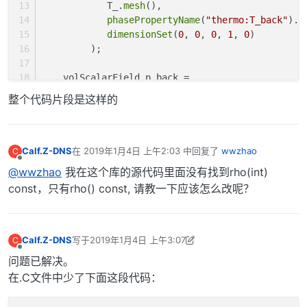
	    T_.
mesh
(),
phasePropertyName
(
"thermo:T_back"
).
c
dimensionSet
(
0
, 
0
, 
0
, 
1
, 
0
)
	 );
    volScalarField p_back =
lookupOrConstruct2
整个代码片段是这样的
	(
	    T_.
mesh
(),
phasePropertyName
(
"thermo:p_back"
).
c
dimensionSet
(
1
, 
-3
, 
0
, 
0
, 
0
)
Calf.Z-DNS
在
2019年1月4日 上午2:03
中回复了
wwzhao
C
最后由 编辑
离线
	 );
@wwzhao
我在这个库的源代码里面没有找到rho(int)
/* Check if the temperature or pressure fiel
const，只有rho() const, 请教一下应该怎么改呢？
       have changed since the last iteration. */
    forAll(T_, faceI)
    {
if
(T_[faceI] != T_back[faceI] || p_[face
Calf.Z-DNS
写于
2019年1月4日 上午3:07
C
最后由 李东岳 编辑
2019年11月4日 下午6:16
	{
离线
问题已解决。
//Info << "difference" << endl;
在.C文件中少了下面这段代码：
    		forAll(T_, faceI2)
		{