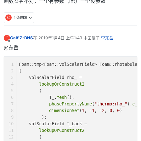
函数签名不对，一个有参数（int）一个没参数
C
1 条回复
Calf.Z-DNS
在
2019年1月4日 上午1:49
中回复了
李东岳
C
最后由 编辑
离线
@东岳
Foam::tmp<Foam::volScalarField> Foam::rhotabular
{
    volScalarField rho_ =
lookupOrConstruct2
	(
	    T_.
mesh
(),
phasePropertyName
(
"thermo:rho_"
).
c_s
dimensionSet
(
1
, 
-1
, 
-2
, 
0
, 
0
)
	 );
    volScalarField T_back =
lookupOrConstruct2
	(