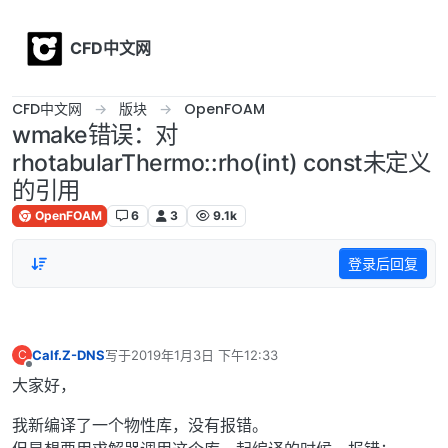
Skip to content
CFD中文网
CFD中文网
版块
OpenFOAM
wmake错误：对
rhotabularThermo::rho(int) const未定义
的引用
OpenFOAM
6
3
9.1k
登录后回复
Calf.Z-DNS
写于
2019年1月3日 下午12:33
C
最后由 编辑
离线
大家好，
我新编译了一个物性库，没有报错。