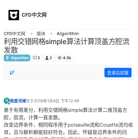
Skip to content
CFD中文网
CFD中文网
版块
Algorithm
利用交错网格simple算法计算顶盖方腔流
发散
Algorithm
2
2
4.5k
登录后回复
我是河滩
写于
2019年1月4日 下午12:46
我
最后由 编辑
离线
基于有限差分，利用交错网格simple算法计算二维顶盖方
腔，层流，计算一直发散。
改变边界条件，相同程序用于poiseuille流和Couette流均收
敛，且与解析解能较好符合。因此，怀疑是边界条件的问