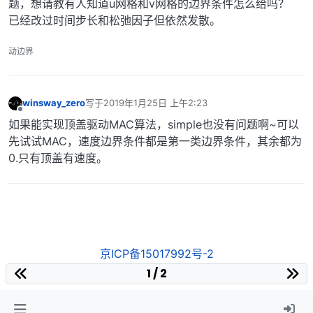
题，想请教有人知道u网格和v网格的边界条件怎么给吗？
已经改过时间步长和松弛因子但依然发散。
动边界
winsway_zero
写于
2019年1月25日 上午2:23
最后由 编辑
离线
如果能实现顶盖驱动MAC算法，simple也没有问题啊~可以
先试试MAC，速度边界条件都是第一类边界条件，其余都为
0.只有顶盖有速度。
京ICP备15017992号-2
1 / 2