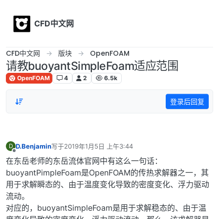
Skip to content
CFD中文网
CFD中文网
版块
OpenFOAM
请教buoyantSimpleFoam适应范围
OpenFOAM
4
2
6.5k
登录后回复
D.Benjamin
写于
2019年1月5日 上午3:44
D
最后由 编辑
离线
在东岳老师的东岳流体官网中有这么一句话：
buoyantPimpleFoam是OpenFOAM的传热求解器之一，其
用于求解瞬态的、由于温度变化导致的密度变化、浮力驱动
流动。
对应的，buoyantSimpleFoam是用于求解稳态的、由于温