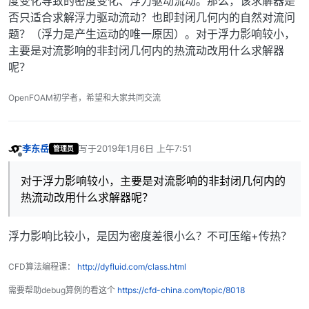
度变化导致的密度变化、浮力驱动流动。那么，该求解器是
否只适合求解浮力驱动流动？也即封闭几何内的自然对流问
题？（浮力是产生运动的唯一原因）。对于浮力影响较小，
主要是对流影响的非封闭几何内的热流动改用什么求解器
呢？
OpenFOAM初学者，希望和大家共同交流
李东岳
写于
2019年1月6日 上午7:51
管理员
最后由 编辑
离线
对于浮力影响较小，主要是对流影响的非封闭几何内的
热流动改用什么求解器呢？
浮力影响比较小，是因为密度差很小么？不可压缩+传热？
CFD算法编程课：
http://dyfluid.com/class.html
需要帮助debug算例的看这个
https://cfd-china.com/topic/8018