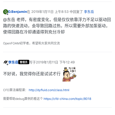
D.Benjamin
在
2019年1月11日 上午8:53
中回复了
李东岳
D
最后由 编辑
离线
@东岳 老师，有密度变化，但是仅仅依靠浮力不足以驱动回
路的快速流动，会导致回路过热，所以需要外部加泵驱动，
使得回路在冷却通道得到充分冷却
OpenFOAM初学者，希望和大家共同交流
李东岳
写于
2019年1月11日 下午12:49
管理员
最后由 编辑
离线
不好说，我觉得你还是试试才行
CFD算法编程课：
http://dyfluid.com/class.html
需要帮助debug算例的看这个
https://cfd-china.com/topic/8018