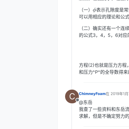
ϕ
（一）
表示孔隙度是常
可以用相应的理论和公
（二）确实还有一个连续
的公式3，4，5，6对应
方程(2)也就是压力方程
和压力^P^的全导数得来
C
ChimneyFoam
在
2019年1月
最后由 编辑
@东岳
离线
我查了一些资料和东岳流体
求解，但是不确定努力