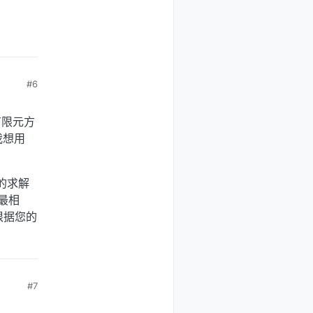
#6
有限元方
我想用
的求解
题最相
根据您的
#7