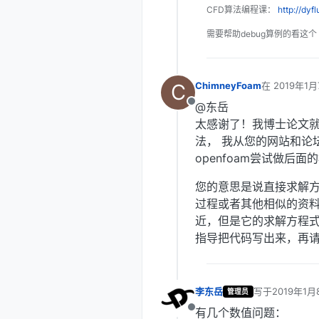
CFD算法编程课：
http://dyf
需要帮助debug算例的看这个
C
ChimneyFoam
在
2019年1月
最后由 编辑
@东岳
离线
太感谢了！我博士论文
法， 我从您的网站和论
openfoam尝试做后面
您的意思是说直接求解方
过程或者其他相似的资料给
近，但是它的求解方程式
指导把代码写出来，再
李东岳
写于
2019年1月
管理员
最后由 编辑
有几个数值问题：
离线