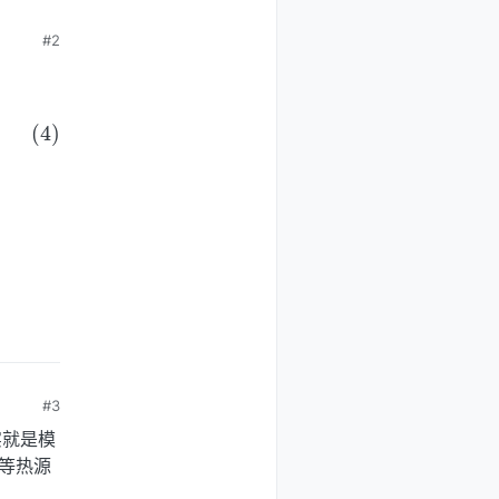
#2
#3
实就是模
浆房等热源