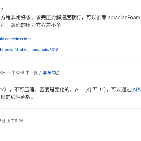
缩？
程非常好求，求完压力解速度就行，可以参考laplacianFoa
方程，跟你的压力方程差不多
luid.com/class.html
https://cfd-china.com/topic/8018
8日 上午8:38
中回复了
李东岳
 编辑
2021年6月19日 下午3:07
ρ
=
ρ
(
T
,
P
)
ter），不可压缩。密度是变化的，
，可以通过
IA
温度的线性函数。
8日 上午9:26