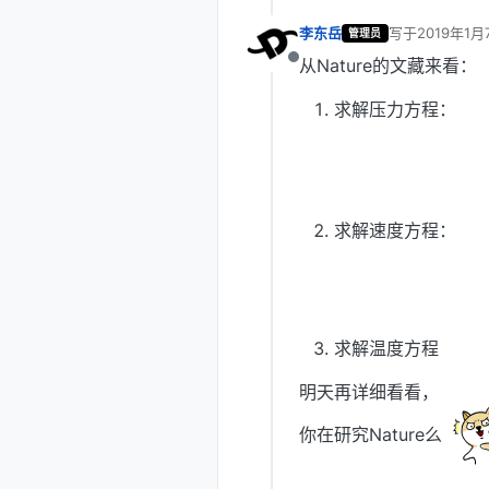
李东岳
写于
2019年1月
管理员
最后由 编辑
从Nature的文藏来看：
离线
求解压力方程：
求解速度方程：
求解温度方程
明天再详细看看，
你在研究Nature么