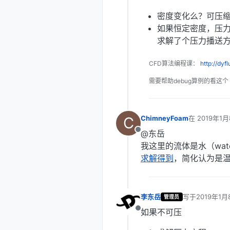
密度变化么？可压
如果恒定密度，压力方
求解了个压力播送
CFD算法编程课：
http://dyf
需要帮助debug算例的看这个
C
ChimneyFoam
在
2019年1月
最后由 李东岳
@东岳
离线
我这里的流体是水（wa
求解得到
，简化认为是
李东岳
写于
2019年1月
管理员
最后由 编辑
如果不可压
离线