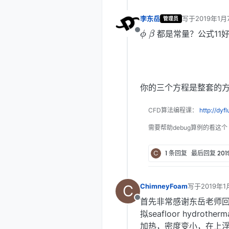
李东岳
写于
2019年1月
管理员
ϕ
β
最后由 李东岳 
都是常量？公式11
离线
(
你的三个方程是整套的
CFD算法编程课：
http://dyf
需要帮助debug算例的看这个
C
1 条回复
最后回复
20
C
ChimneyFoam
写于
2019年1
最后由 李东岳
首先非常感谢东岳老师
离线
拟seafloor hydro
加热，密度变小，在上