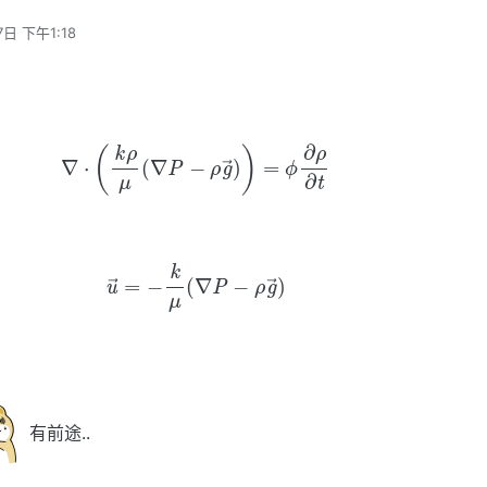
7日 下午1:18
(6)
∇
⋅
(
k
ρ
μ
(
∇
P
−
ρ
g
→
)
)
=
ϕ
∂
ρ
∂
t
(7)
u
→
=
−
k
μ
(
∇
P
−
ρ
g
→
)
有前途..