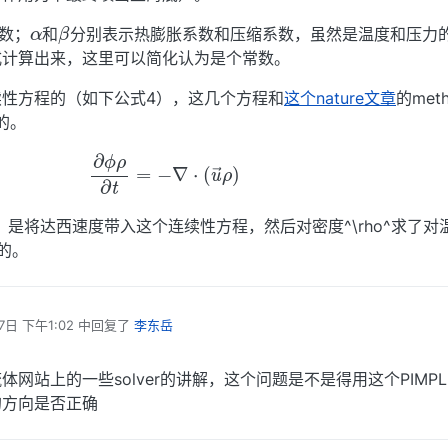
α
β
数；
和
分别表示热膨胀系数和压缩系数，虽然是温度和压力
式计算出来，这里可以简化认为是个常数。
性方程的（如下公式4），这几个方程和
这个nature文章
的met
的。
(5)
∂
ϕ
ρ
∂
t
=
−
∇
⋅
(
u
→
ρ
)
，是将达西速度带入这个连续性方程，然后对密度^\rho^求了对温
的。
7日 下午1:02
中回复了
李东岳
网站上的一些solver的讲解，这个问题是不是得用这个PIMPL
的方向是否正确