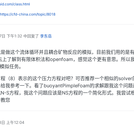
luid.com/class.html
https://cfd-china.com/topic/8018
7日 下午1:32
中回复了
李东岳
就是做这个流体循环并且耦合矿物反应的模拟，目前我们用的是
坛上了解到有限体积法和openfoam，感觉这个更有意思。所以
的模拟任务。
程（8）表示的这个压力方程对吧？可否推荐一个相似的solver
我参考一下。看了buoyantPimpleFoam的求解跟我这个问
N-S方程，我这个问题应该是NS方程的一个简化形式。我尝试
请教您
8日 上午12:04