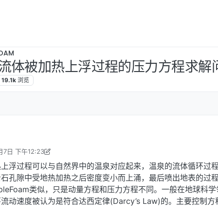
OAM
流体被加热上浮过程的压力方程求解
19.1k
浏览
月7日 下午12:23
 编辑
2019年1月7日 下午8:34
热上浮过程可以与自然界中的温泉对应起来，温泉的流体循环过
岩石孔隙中受地热加热之后密度变小而上涌，最后喷出地表的过
PimpleFoam类似，只是动量方程和压力方程不同。一般在地球科
动速度被认为是符合达西定律(Darcy’s Law)的。主要控制方