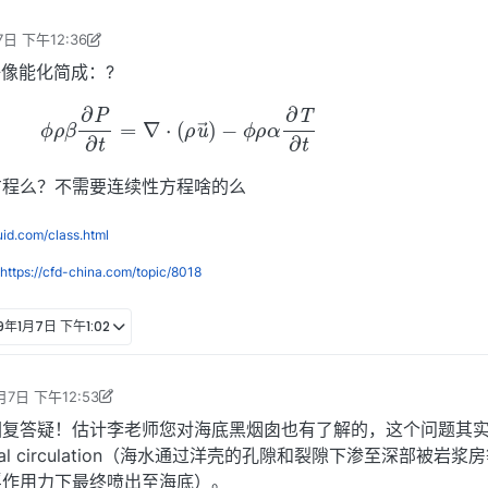
7日 下午12:36
编辑
2019年1月7日 下午8:38
好像能化简成：?
4)
ϕ
ρ
β
∂
P
∂
t
=
∇
⋅
(
ρ
u
→
)
−
ϕ
ρ
α
∂
T
∂
t
方程么？不需要连续性方程啥的么
luid.com/class.html
https://cfd-china.com/topic/8018
19年1月7日 下午1:02
月7日 下午12:53
 编辑
2021年6月19日 下午3:07
回复答疑！估计李老师您对海底黑烟囱也有了解的，这个问题其
thermal circulation（海水通过洋壳的孔隙和裂隙下渗至深部被岩
浮作用力下最终喷出至海底）。