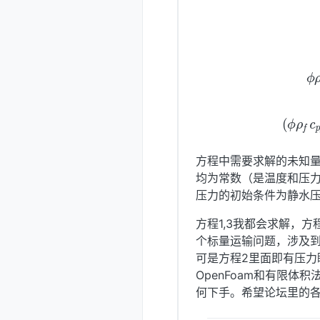
(2)
ϕ
ρ
(3)
(
ϕ
ρ
f
c
p
f
方程中需要求解的未知量
均为常数（是温度和压
压力的初始条件为静水
方程1,3我都会求解，
个标量运输问题，涉及到dif
可是方程2里面即有压
OpenFoam和有限体积
何下手。希望论坛里的