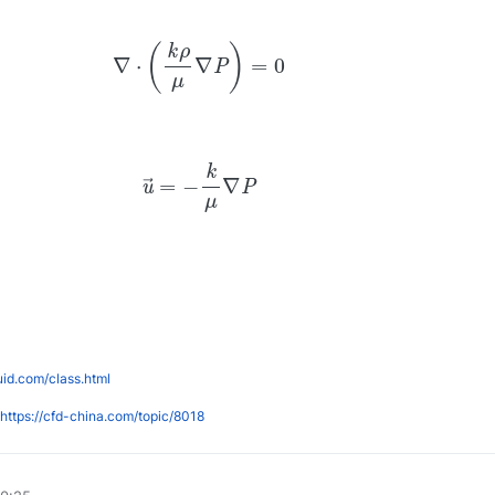
(8)
∇
⋅
(
k
ρ
μ
∇
P
)
=
0
(9)
u
→
=
−
k
μ
∇
P
luid.com/class.html
https://cfd-china.com/topic/8018