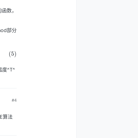
的函数，
hod部分
度^T^
#4
E算法