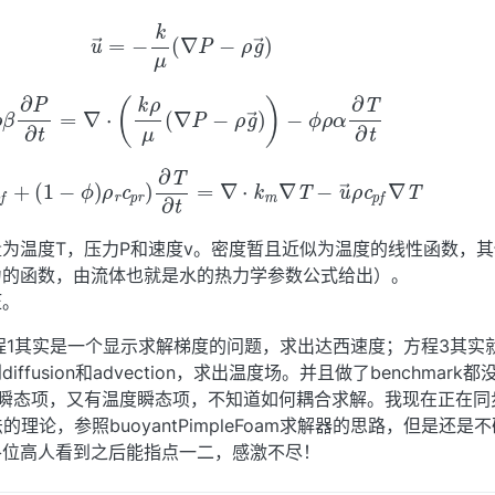
(1)
u
→
=
−
k
μ
(
∇
P
−
ρ
g
→
)
β
∂
P
∂
t
=
∇
⋅
(
k
ρ
μ
(
∇
P
−
ρ
g
→
)
)
−
ϕ
ρ
α
∂
T
∂
t
+
(
1
−
ϕ
)
ρ
r
c
p
r
)
∂
T
∂
t
=
∇
⋅
k
m
∇
T
−
u
→
ρ
c
p
f
∇
为温度T，压力P和速度v。密度暂且近似为温度的线性函数，
力的函数，由流体也就是水的热力学参数公式给出）。
压。
方程1其实是一个显示求解梯度的问题，求出达西速度；方程3其实
fusion和advection，求出温度场。并且做了benchmark
力瞬态项，又有温度瞬态项，不知道如何耦合求解。我现在正在同
法的理论，参照buoyantPimpleFoam求解器的思路，但是还是
各位高人看到之后能指点一二，感激不尽！