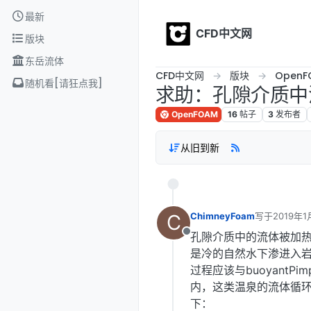
Skip to content
最新
CFD中文网
版块
东岳流体
CFD中文网
版块
OpenF
随机看[请狂点我]
求助：孔隙介质中
OpenFOAM
16
帖子
3
发布者
从旧到新
C
ChimneyFoam
写于
2019年1
最后由 李东岳
孔隙介质中的流体被加
离线
是冷的自然水下渗进入
过程应该与buoyant
内，这类温泉的流体循环流
下：