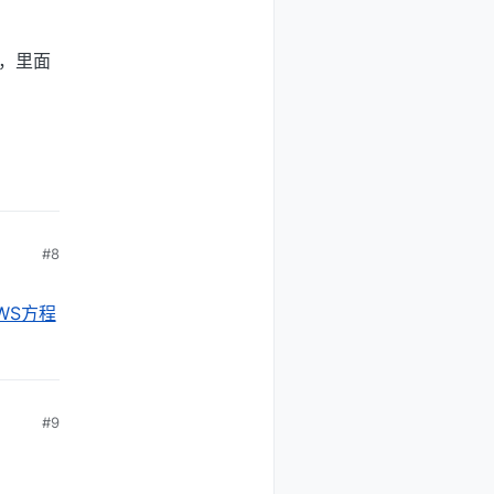
m，里面
#8
PWS方程
#9