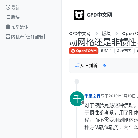
Skip to content
最新
CFD中文网
版块
东岳流体
CFD中文网
版块
OpenF
随机看[请狂点我]
动网格还是非惯性
OpenFOAM
5
帖子
2
发布者
从旧到新
千
千里之行
写于
2019年1月10日 
最后由 编辑
对于液舱晃荡这种流动，
离线
于惯性参考系，用了刚
程，而不需要用到刚体
种方法孰优孰劣，为什么 