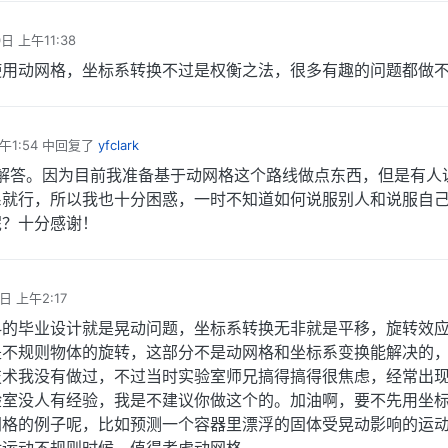
0日 上午11:38
使用动网格，坐标系转换不过是权衡之法，很多有趣的问题都做
午1:54
中回复了
yfclark
解答。因为目前我准备基于动网格这个路线做点东西，但是有人
系就行，所以我也十分困惑，一时不知道如何说服别人和说服自
呢？十分感谢！
日 上午2:17
科的毕业设计就是晃动问题，坐标系转换无非就是平移，旋转效
是不规则物体的旋转，这部分不是动网格和坐标系变换能解决的
技术我没有做过，不过当时实验室师兄搞得搞得很焦虑，经常出
验室没人有经验，我是不建议你做这个的。加油啊，要不先用坐
网格的例子呢，比如预测一个容器里漂浮的固体受晃动影响的运