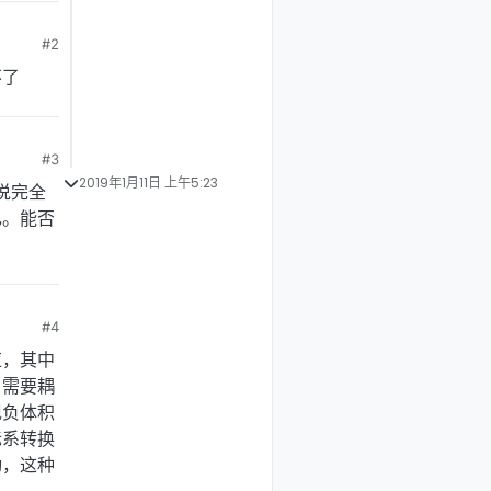
#2
不了
#3
2019年1月11日 上午5:23
说完全
己。能否
#4
应，其中
，需要耦
现负体积
标系转换
动，这种