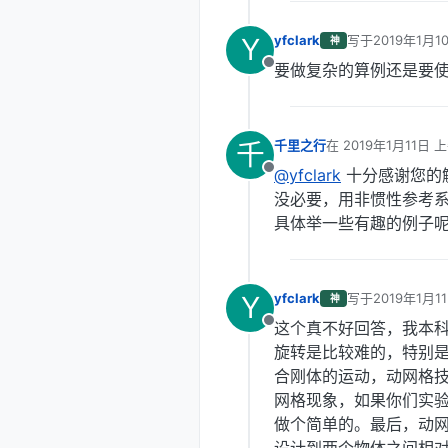
Y
yfclark
写于
2019年1月1
神
最后由 编辑
要做复杂的算例还是要
离线
千
千里之行
在
2019年1月11日 上
最后由 编辑
@yfclark
十分感谢您的
离线
没必要，用非惯性参考
具体举一些有趣的例子
Y
yfclark
写于
2019年1月11
神
最后由 编辑
这个真不好回答，我本
离线
旋转是比较难的，特别
合刚体的运动，动网格
网格现象，如果你们实
做个简单的。最后，动