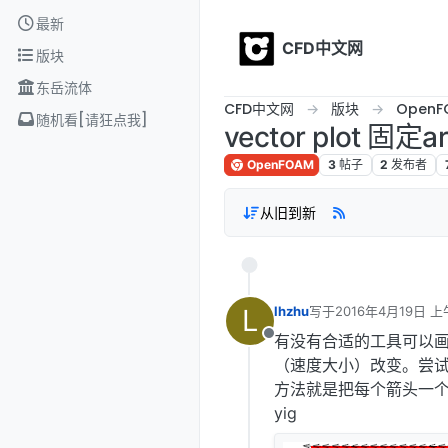
Skip to content
最新
CFD中文网
版块
东岳流体
CFD中文网
版块
OpenF
随机看[请狂点我]
vector plot 固定ar
OpenFOAM
3
帖子
2
发布者
从旧到新
L
lhzhu
写于
2016年4月19日 上
最后由 编辑
有没有合适的工具可以画出
离线
（速度大小）改变。尝试过M
方法就是把每个箭头一个一
yig