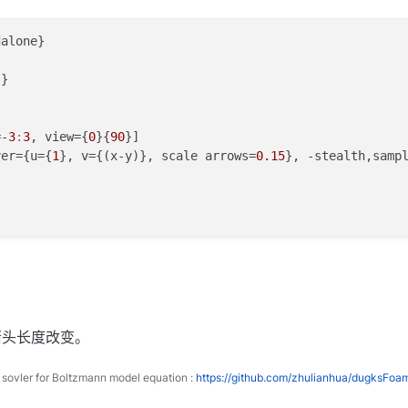
alone}

}

=-
3
:
3
, view={
0
}{
90
}]

ver={u={
1
}, v={(x-y)}, scale arrows=
0.15
}, -stealth,samp
箭头长度改变。
ovler for Boltzmann model equation :
https://github.com/zhulianhua/dugksFoa