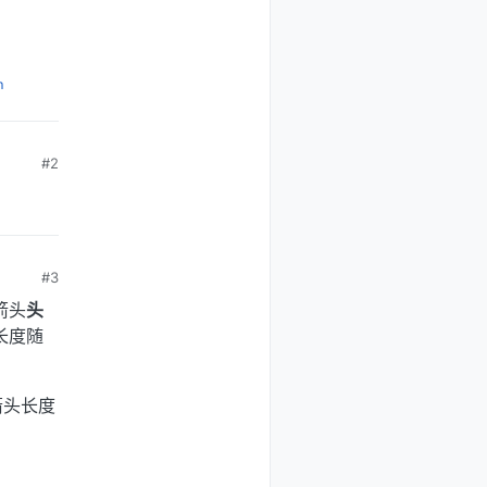
m
#2
#3
箭头
头
长度随
着箭头长度