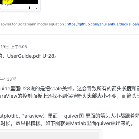
ovler for Boltzmann model equation :
https://github.com/zhulianhua/dugksFoa
19日 上午9:05
UserGuide.pdf U-28。
午4:33
6年4月20日 下午12:35
uide里面U28说的是把scale关掉，这会导致所有的箭头
长度
和
raView的控制面板上还找不到保持箭头
头部大小
不变，而箭头
atplotlib, Paraview）里面， quiver图 里面的箭头大小都跟
候，效果很糟糕。如下图就是Matlab里面quiver画出来的，