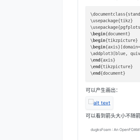
\documentclass{stand
\usepackage{tikz}

\usepackage{pgfplots
\
begin
{document}

\
begin
{tikzpicture}

\
begin
{axis}[domain
\addplot3[blue, qui
\
end
{axis}

\
end
{tikzpicture}

\
end
可以产生画出：
可以看到箭头大小不随
dugksFoam : An OpenFOAM s