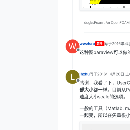
dugksFoam : An OpenFOAM s
W
wwzhao
写于
2016年4月
超神
最后由 编辑
这种图paraview可以做的，
离线
L
lhzhu
写于
2016年4月20日 上
最后由 lhzhu 编辑
201
感谢，我看了下，UserG
离线
部大小
都一样。目前从Pa
速度大小scale的选项。
一般的工具（Matlab, m
一起变，所以在矢量很小时