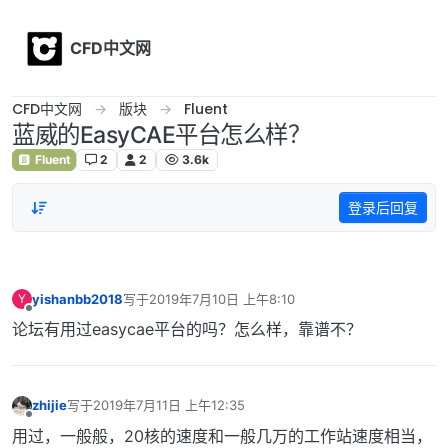
Skip to content
CFD中文网
CFD中文网
版块
Fluent
蓝威的EasyCAE平台怎么样？
Fluent
2
2
3.6k
登录后回复
yishanbb2018
写于
2019年7月10日 上午8:10
Y
最后由 编辑
离线
论坛有用过easycae平台的吗？怎么样，靠谱不？
zhijie
写于
2019年7月11日 上午12:35
最后由 编辑
离线
用过，一般般，20核的速度和一般几万的工作站速度相当，