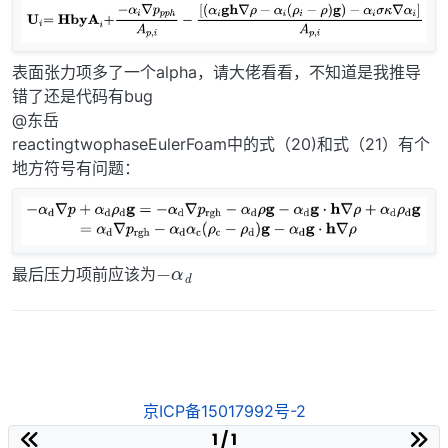
表面张力项多了一个alpha，请大佬看看，不知道是我推导
错了还是代码有bug
@东岳
reactingtwophaseEulerFoam中的式（20)和式（21）有个
地方符号有问题：
−
d
α
最后压力项前应该为
京ICP备15017992号-2
1 / 1