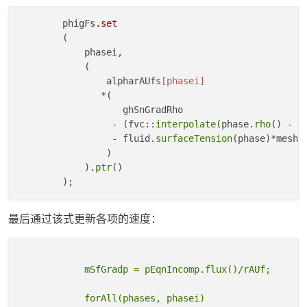
        phigFs
.set
        (

            phasei,

            (

                alpharAUfs
[phasei]
               *(

                   ghSnGradRho

                 - (fvc::
interpolate
(phase.
rho
() - r
                 - fluid.
surfaceTension
(phase)*mesh.
                )

            ).
ptr
()

最后通过该式更新各项的速度：
            forAll(phases, phasei)
