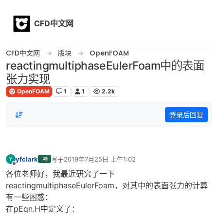
Skip to content
CFD中文网
CFD中文网
版块
OpenFOAM
reactingmultiphaseEulerFoam中的表面
张力实现
OpenFOAM
1
1
2.2k
登录后回复
yfclark
写于
2019年7月25日 上午1:02
Y
神
最后由 编辑
离线
各位老师好，我最近研究了一下
reactingmultiphaseEulerFoam，对其中的表面张力的计算
有一些困惑：
在pEqn.H中定义了：