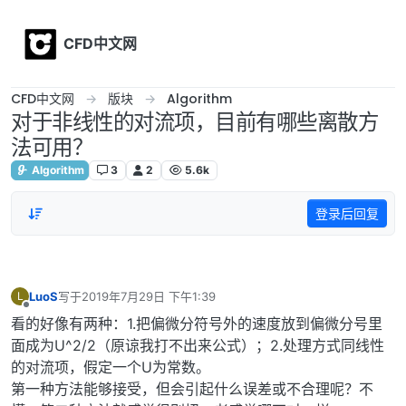
Skip to content
CFD中文网
CFD中文网
版块
Algorithm
对于非线性的对流项，目前有哪些离散方
法可用？
Algorithm
3
2
5.6k
登录后回复
LuoS
写于
2019年7月29日 下午1:39
L
最后由 编辑
离线
看的好像有两种：1.把偏微分符号外的速度放到偏微分号里
面成为U^2/2（原谅我打不出来公式）；2.处理方式同线性
的对流项，假定一个U为常数。
第一种方法能够接受，但会引起什么误差或不合理呢？不