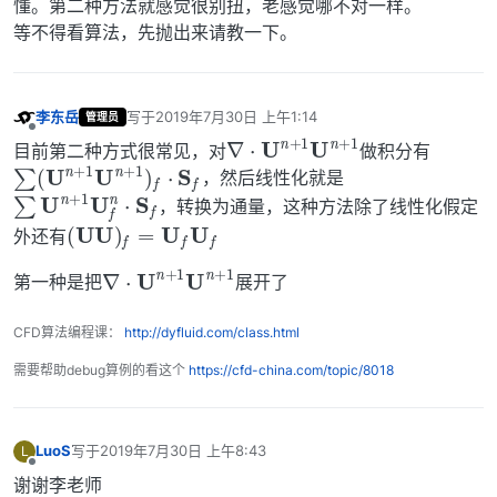
懂。第二种方法就感觉很别扭，老感觉哪不对一样。
等不得看算法，先抛出来请教一下。
李东岳
写于
2019年7月30日 上午1:14
管理员
最后由 编辑
∇
1
⋅
U
n
+
1
U
n
+
离线
目前第二种方式很常见，对
做积分有
∑
(
U
n
+
1
U
n
+
1
)
f
⋅
S
f
，然后线性化就是
∑
U
n
+
1
U
f
n
⋅
S
f
，转换为通量，这种方法除了线性化假定
(
U
U
)
f
=
U
f
U
f
外还有
∇
1
⋅
U
n
+
1
U
n
+
第一种是把
展开了
CFD算法编程课：
http://dyfluid.com/class.html
需要帮助debug算例的看这个
https://cfd-china.com/topic/8018
LuoS
写于
2019年7月30日 上午8:43
L
最后由 编辑
离线
谢谢李老师