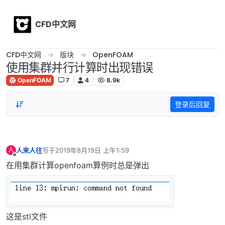
Skip to content
CFD中文网
CFD中文网
版块
OpenFOAM
使用集群并行计算时出现错误
OpenFOAM
7
4
8.9k
登录后回复
人来人往
写于
2019年8月19日 上午1:59
人
最后由 编辑
离线
在用集群计算openfoam算例时总是弹出
这是stl文件