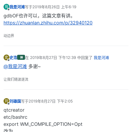
我是河滩
写于
2019年8月26日 上午6:19
我
最后由 编辑
离线
gdbOF也许可以，这篇文章有讲。
https://zhuanlan.zhihu.com/p/32940120
动边界
史浩
在
2019年8月27日 下午12:39
中回复了
我是河滩
史
神
最后由 编辑
离线
@我是河滩
多谢~
让我们随波逐流
刘雄国
写于
2019年8月27日 下午2:05
刘
最后由 编辑
离线
qtcreator
etc/bashrc
export WM_COMPILE_OPTION=Opt
改为