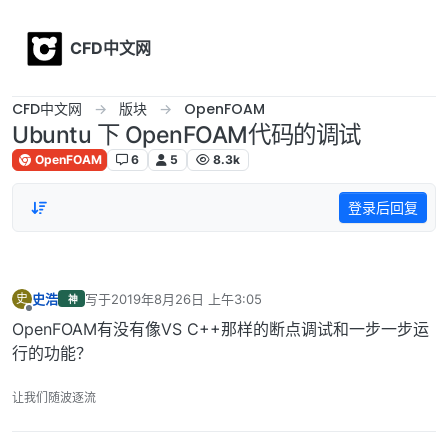
Skip to content
CFD中文网
CFD中文网
版块
OpenFOAM
Ubuntu 下 OpenFOAM代码的调试
OpenFOAM
6
5
8.3k
登录后回复
史浩
写于
2019年8月26日 上午3:05
史
神
最后由 编辑
离线
OpenFOAM有没有像VS C++那样的断点调试和一步一步运
行的功能？
让我们随波逐流